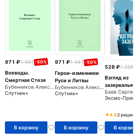
971
1 941
971
1 941
-50%
-50%
528
1 056
-
Воеводы.
Герои-изменники
Взгляд из
Смертная Стезя
Руси и Литвы
зазеркалья
Бубенников Александр Николаевич
Бубенников Александр Николаевич
Спутник+
Спутник+
Эксмо-Пресс
4.5
2 реценз
В корзину
В корзину
В корзин