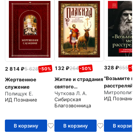
328
655
-5
132
264
-50%
2 814
5 628
-50%
"Возьмите ме
Житие и страдания
Жертвенное
расстреляйте
святого
служение
преподобно
Чуткова Л. А.
Полищук Е.
великомученика
ИД Познание
Сибирская
ИД Познание
Гаврииле
Евстафия Плакиды
Благозвонница
(Ургебадзе)
В корзину
В корзину
В корзин