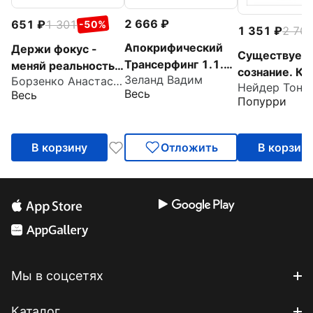
2 666
651
1 301
-50%
1 351
2 70
Апокрифический
Держи фокус -
Существует 
Трансерфинг 1.1.
меняй реальность!
сознание. Ка
Зеланд Вадим
Новое издание
Борзенко Анастасия
Практики
Нейдер Тони
осознанност
Весь
Весь
трансформации
Попурри
преобразит 
жизнь
В корзину
Отложить
В корзин
Мы в соцсетях
Каталог