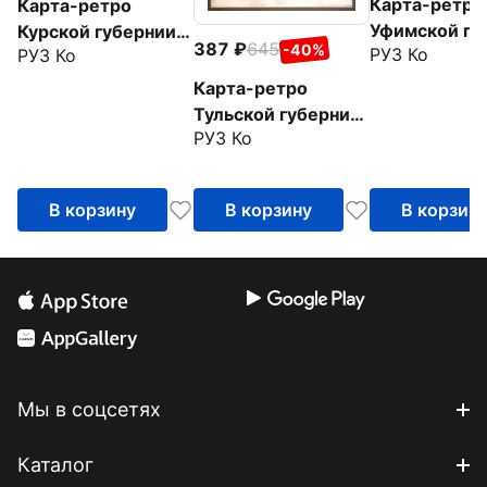
Карта-ретро
Карта-ретро
Уфимской гу
Курской губернии
387
645
-40%
РУЗ Ко
РУЗ Ко
на 1902 год
на 1864 год
Карта-ретро
Тульской губернии
РУЗ Ко
на 1902 год
В корзину
В корзину
В корзин
Мы в соцсетях
Каталог