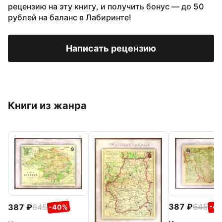
рецензию на эту книгу, и получить бонус — до 50
рублей на баланс в Лабиринте!
Написать рецензию
Книги из жанра
387
645
387
645
-4
-40%