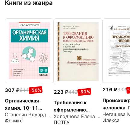
Книги из жанра
216
333
307
614
-3
-50%
223
446
-50%
Происхожде
Органическая
Требования к
человека. Пр
химия. 10-11
оформлению
Оганесян Эдуард Тоникович
сложном. Уч
классы
Холоднова Елена Владимировна
пояснительных
Илекса
Феникс
пособие
ПСТГУ
записок к курсовой
работе и