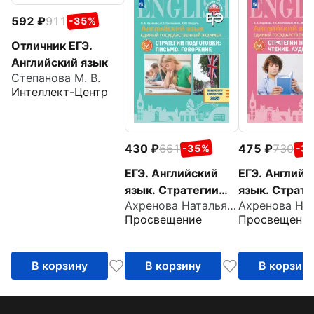
592
911
-35%
Отличник ЕГЭ.
Английский язык
Степанова М. В.
Интеллект-Центр
430
661
475
730
-35%
-3
ЕГЭ. Английский
ЕГЭ. Английс
язык. Стратегии
язык. Страте
Ахренова Наталья Александровна
подготовки.
подготовки.
Просвещение
Просвещени
Письмо. Говорение
Чтение.
Аудирование
В корзину
В корзину
В корзин