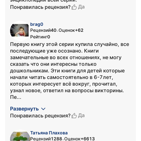
Да
Понравилась рецензия?
brag0
Рецензий
40
Оценок
+62
•
Рейтинг
0
Первую книгу этой серии купила случайно, все
последующие уже осознано. Книги
замечательные во всех отношениях, не могу
сказать что они интересны только
дошкольникам. Эти книги для детей которые
начали читать самостоятельно в 6-7лет,
которых интересует всё вокруг, прочитал,
узнал новое, ответил на вопросы викторины.
Пе...
Развернуть
Да
Понравилась рецензия?
Татьяна Плахова
Рецензий
1288
Оценок
+6613
•