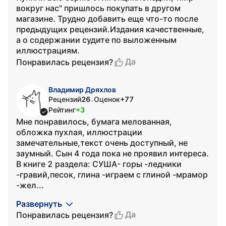
вокруг нас" пришлось покупать в другом
магазине. Трудно добавить еще что-то после
предыдущих рецензий.Издания качественные,
а о содержании судите по выложенным
иллюстрациям.
Да
Понравилась рецензия?
Владимир Дряхлов
Рецензий
26
Оценок
+77
•
Рейтинг
+3
Мне понравилось, бумага мелованная,
обложка пухлая, иллюстрации
замечательные,текст очень доступный, не
заумный. Сын 4 года пока не проявил интереса.
В книге 2 раздела: СУША- горы -ледники
-гравий,песок, глина -играем с глиной -мрамор
-жел...
Развернуть
Да
Понравилась рецензия?