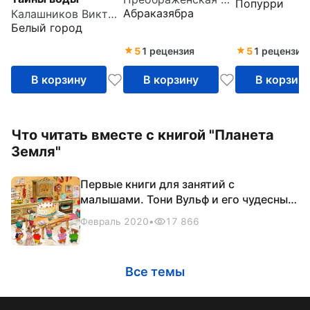
Попурри
Абраказябра
Калашников Виктор Иванович
Белый город
5
1 рецензия
5
1 рецензия
В корзину
В корзину
В корзин
Что читать вместе с книгой "Планета
Земля"
Первые книги для занятий с
малышами. Тони Вульф и его чудесные
звери
Февраль 2020
•
17 866
Все темы