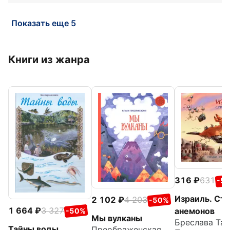
Показать еще 5
Книги из жанра
316
631
-5
Израиль. Стр
2 102
4 203
-50%
1 664
3 327
анемонов
-50%
Мы вулканы
Бреслава Тат
Тайны воды
Преображенская Наталья Викторовна