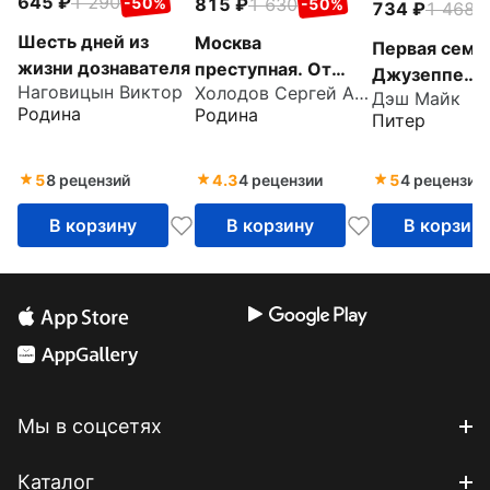
645
1 290
815
1 630
-50%
-50%
734
1 468
-
Шесть дней из
Москва
Первая семья
жизни дознавателя
преступная. От
Джузеппе
Наговицын Виктор
Холодов Сергей Альбертович
Хитровки до
Дэш Майк
Морелло и
Родина
Родина
Питер
Черкизона
зарождение
американско
мафии
5
8 рецензий
4.3
4 рецензии
5
4 рецензии
В корзину
В корзину
В корзин
Мы в соцсетях
Каталог