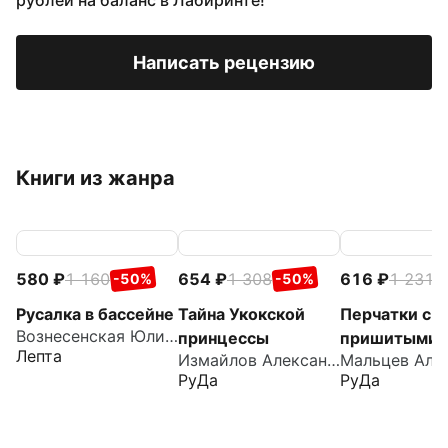
рублей на баланс в Лабиринте!
Написать рецензию
Книги из жанра
580
1 160
654
1 308
616
1 231
-50%
-50%
-
Русалка в бассейне
Тайна Укокской
Перчатки с
Вознесенская Юлия Николаевна
принцессы
пришитыми
Лепта
Измайлов Александр
пальцами
РуДа
РуДа