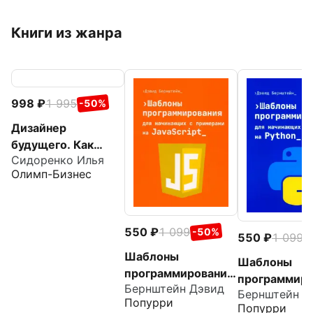
Книги из жанра
998
1 995
-50%
Дизайнер
будущего. Как
Сидоренко Илья
стать
Олимп-Бизнес
востребованным
дизайнером
интерфейсов
сегодня и остаться
550
1 099
-50%
550
1 099
-
таковым завтр
Шаблоны
Шаблоны
программирования
программиро
Бернштейн Дэвид
для начинающих с
Бернштейн Д
для начинаю
Попурри
примерами на
Попурри
примерами P