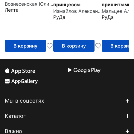
Вознесенская Юлия Николаевна
принцессы
пришитыми
Лепта
Измайлов Александр
пальцами
РуДа
РуДа
В корзину
В корзину
В корзин
Мы в соцсетях
Каталог
Важно