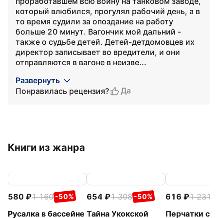
проработавшем всю войну на танковом заводе,
который влюбился, прогулял рабочий день, а в
то время судили за опоздание на работу
больше 20 минут. Вагончик мой дальний -
также о судьбе детей. Детей-детдомовцев их
директор записывает во вредители, и они
отправляются в вагоне в неизве...
Развернуть
Да
Понравилась рецензия?
Книги из жанра
580
1 160
654
1 308
616
1 231
-50%
-50%
-
Русалка в бассейне
Тайна Укокской
Перчатки с