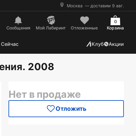
Москва
— доставим 9 авг.
0
Сообщения
Mой Лабиринт
Отложенные
Корзина
 Сейчас
Клуб
Акции
ения. 2008
Нет в продаже
Отложить