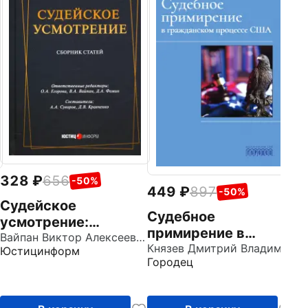
Г
ч
п
Ар
Де
и
С
а
п
328
656
-50%
449
897
-50%
Судейское
Судебное
усмотрение:
примирение в
сборник статей
Вайпан Виктор Алексеевич
гражданском
Князев Дмитрий Владимирович
Юстицинформ
Городец
процессе США.
Монография