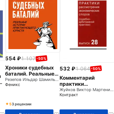
554
1 107
-50%
Хроники судебных
532
1 064
-50%
баталий. Реальные
а
Комментарий
истории
Резепов Ильдар Шамильевич
ом
практики
Феникс
практикующего
.
рассмотрения
Жуйков Виктор Мартенианович
юриста
Контракт
экономических
споров (судебно-
5
3 рецензии
арбитражной