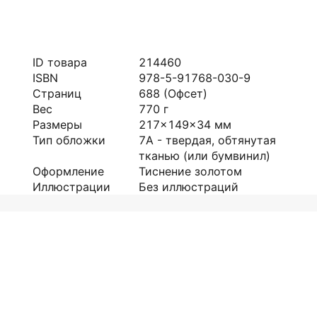
ID товара
214460
ISBN
978-5-91768-030-9
Страниц
688
(Офсет)
Вес
770
г
Размеры
217x149x34
мм
Тип обложки
7А - твердая, обтянутая
тканью (или бумвинил)
Оформление
Тиснение золотом
Иллюстрации
Без иллюстраций