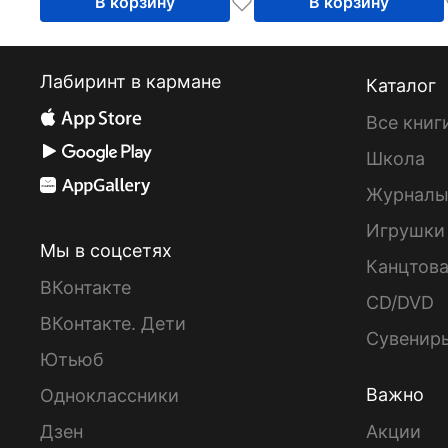
В корзину
В корзину
Лабиринт в кармане
Каталог
Все книг
Школа
Журнал
Игрушки
Мы в соцсетях
Канцтов
ВКонтакте
CD/DVD
ВКонтакте. Дети
Сувенир
Ютьюб
Важно
Одноклассники
Дзен
Акции