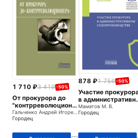
878
1 756
-50%
1 710
3 419
-50%
Участие прокурор
От прокурора до
в административн
"контрреволюционе
судопроизводстве
Маматов М. В.
ра". Монография
Гальченко Андрей Игоревич
Городец
Монография
Городец