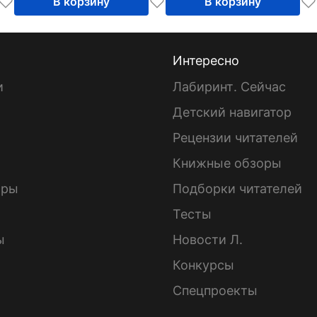
практики). Выпуск
В корзину
В корзину
28
Интересно
и
Лабиринт. Сейчас
Детский навигатор
ы
Рецензии читателей
Книжные обзоры
ары
Подборки читателей
Тесты
ы
Новости Л.
Конкурсы
Спецпроекты