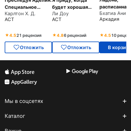
Преследуя Аделин.
Я приду, когда
расписанная 
Специальное
будет хорошая
Бхатиа Аниш
Карлтон Х. Д.
Ли Доу
издание
погода
Аркадия
АСТ
АСТ
4.5
21 рецензия
4.8
6 рецензий
4.5
10 рецен
Отложить
Отложить
В корзин
Мы в соцсетях
Каталог
Важно