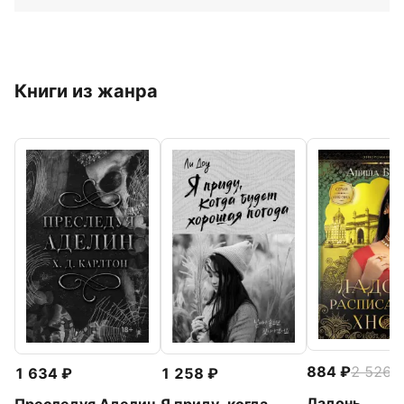
Книги из жанра
884
2 526
-
1 634
1 258
Ладонь,