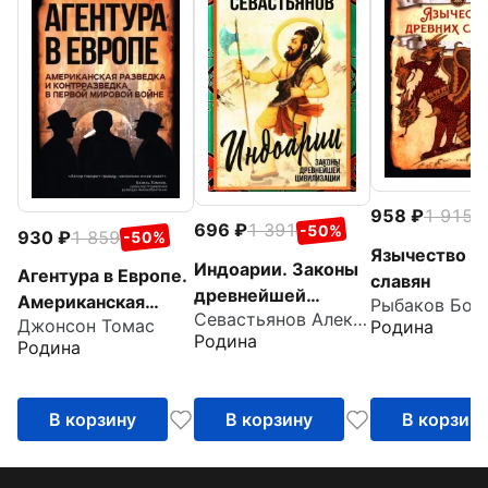
958
1 915
-
696
1 391
-50%
930
1 859
-50%
Язычество д
Индоарии. Законы
Агентура в Европе.
славян
древнейшей
Американская
Севастьянов Александр Владимирович
цивилизации
Джонсон Томас
Родина
разведка и
Родина
Родина
контрразведка в
Первой мировой
войне
В корзину
В корзину
В корзин