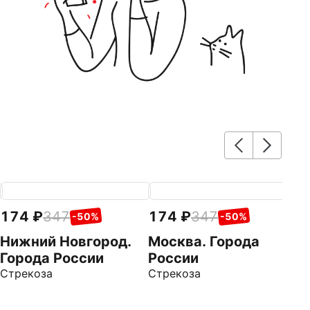
174
347
174
347
1
-50%
-50%
Нижний Новгород.
Москва. Города
К
Города России
России
Р
Стрекоза
Стрекоза
Ст