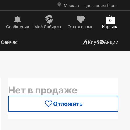
Москва
— доставим 9 авг.
0
Сообщения
Mой Лабиринт
Отложенные
Корзина
 Сейчас
Клуб
Акции
Нет в продаже
Отложить