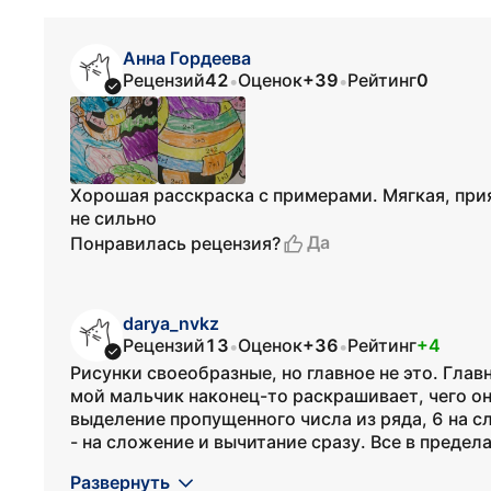
Анна Гордеева
Рецензий
42
Оценок
+39
Рейтинг
0
•
•
Хорошая расскраска с примерами. Мягкая, при
не сильно
Да
Понравилась рецензия?
darya_nvkz
Рецензий
13
Оценок
+36
Рейтинг
+4
•
•
Рисунки своеобразные, но главное не это. Глав
мой мальчик наконец-то раскрашивает, чего он
выделение пропущенного числа из ряда, 6 на сл
- на сложение и вычитание сразу. Все в пределах
Развернуть