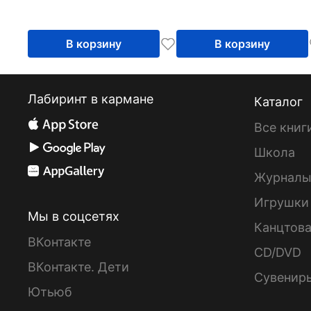
В корзину
В корзину
Лабиринт в кармане
Каталог
Все книг
Школа
Журнал
Игрушки
Мы в соцсетях
Канцтов
ВКонтакте
CD/DVD
ВКонтакте. Дети
Сувенир
Ютьюб