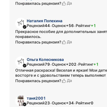
Да
Понравилась рецензия?
Наталия Попехина
Рецензий
44
Оценок
+56
Рейтинг
+1
•
•
Прекрасное пособие для дополнительных занят
понравилось.
Да
Понравилась рецензия?
Ольга Колесникова
Рецензий
79
Оценок
+202
Рейтинг
+1
•
•
Отличная раскраска! Веселая и яркая! Мои детк
восторге и с удовольствием теперь выполняют
Да
Понравилась рецензия?
таня2001
Рецензий
23
Оценок
+34
Рейтинг
0
•
•