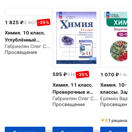
1 825
2 807
-35%
Химия. 10 класс.
Углублённый
Габриелян Олег Сергеевич
уровень. Учебное
Просвещение
пособие
595
916
1 070
1 64
-35%
Химия. 11 класс.
Химия. 10-1
Проверочные и
классы. Зада
Габриелян Олег Сергеевич
контрольные
Углубленный
Просвещение
Просвещени
работы. Базовый
уровень. ФГ
уровень. ФГОС
5
1 рецензия