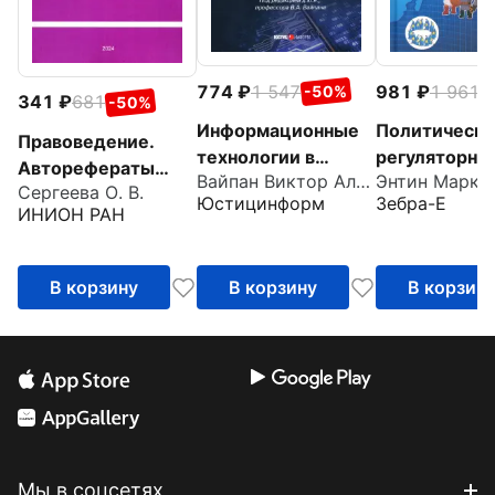
774
1 547
981
1 961
-50%
-
341
681
-50%
Информационные
Политическо
Правоведение.
технологии в
регуляторно
Авторефераты
Вайпан Виктор Алексеевич
юридической
обеспечение
Сергеева О. В.
2021–2022
Юстицинформ
Зебра-Е
деятельности.
мировых
ИНИОН РАН
Правовая
интеграцион
информатика в
процессов - X
В корзину
В корзину
В корзин
цифровую эпоху.
Часть 2
Мы в соцсетях