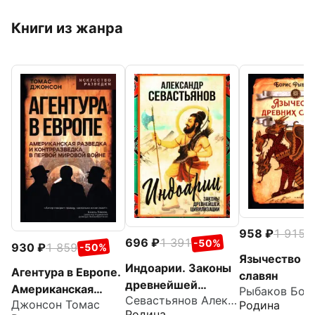
Книги из жанра
958
1 915
-
696
1 391
-50%
930
1 859
-50%
Язычество д
Индоарии. Законы
Агентура в Европе.
славян
древнейшей
Американская
Севастьянов Александр Владимирович
цивилизации
Джонсон Томас
Родина
разведка и
Родина