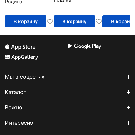
Родина
контрразведка в
Первой мировой
войне
В корзину
В корзину
В корзин
Мы в соцсетях
Каталог
Важно
Интересно