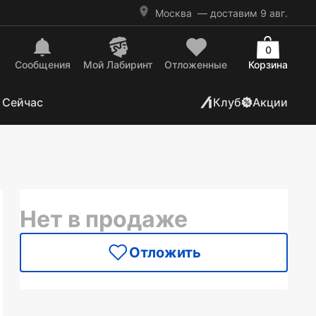
Москва
— доставим 9 авг.
0
Сообщения
Mой Лабиринт
Отложенные
Корзина
 Сейчас
Клуб
Акции
Нет в продаже
Отложить