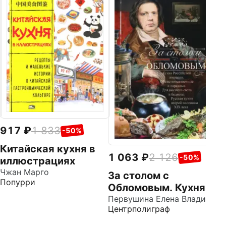
1
М
Л
с
Со
Хл
917
1 833
-50%
Китайская кухня в
1 063
2 126
-50%
иллюстрациях
Чжан Марго
За столом с
Попурри
Обломовым. Кухня
Российской империи
Первушина Елена Владимировна
Центрполиграф