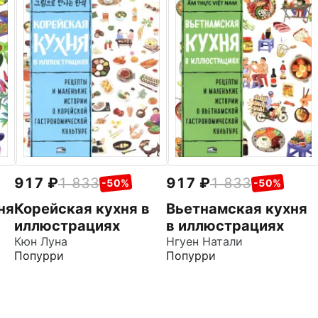
917
1 833
917
1 833
-50%
-50%
ня
Корейская кухня в
Вьетнамская кухня
иллюстрациях
в иллюстрациях
Кюн Луна
Нгуен Натали
Попурри
Попурри