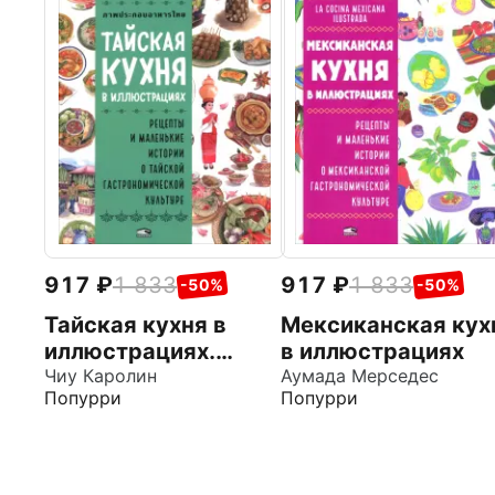
917
1 833
917
1 833
-50%
-50%
Тайская кухня в
Мексиканская кух
иллюстрациях.
в иллюстрациях
Рецепты и
Чиу Каролин
Аумада Мерседес
Попурри
Попурри
маленькие истории
о тайской
гастрономической
культуре