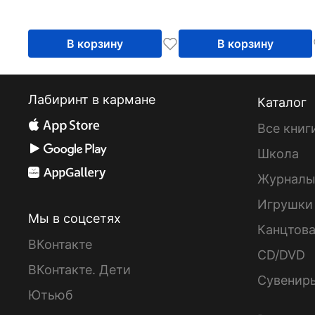
В корзину
В корзину
Лабиринт в кармане
Каталог
Все книг
Школа
Журнал
Игрушки
Мы в соцсетях
Канцтов
ВКонтакте
CD/DVD
ВКонтакте. Дети
Сувенир
Ютьюб