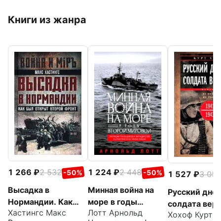
Книги из жанра
1 266
2 532
1 224
2 448
-50%
-50%
1 527
3 05
Высадка в
Минная война на
Русский дне
Нормандии. Как
море в годы
солдата верм
Хастингс Макс
Лотт Арнольд
был открыт Второй
Второй мировой.
Хохоф Курт
От Вислы до 