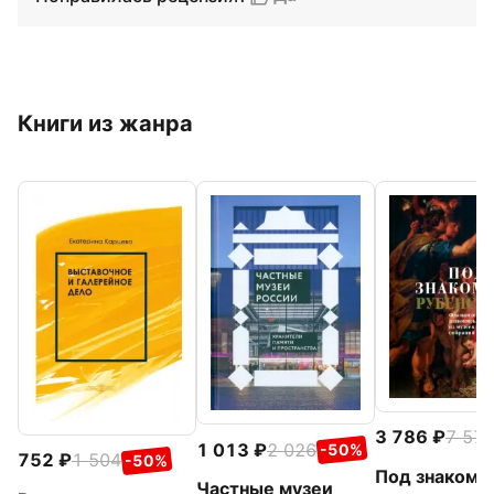
Книги из жанра
3 786
7 57
1 013
2 026
-50%
752
1 504
-50%
Под знаком
Частные музеи