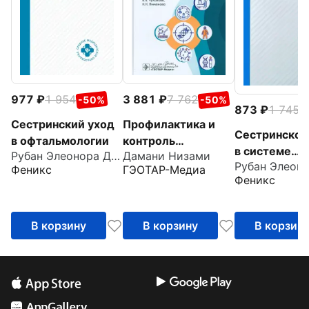
977
1 954
3 881
7 762
-50%
-50%
873
1 745
-
Сестринский уход
Профилактика и
Сестринское
в офтальмологии
контроль
в системе
Рубан Элеонора Дмитриевна
Дамани Низами
инфекционных
первичной м
Феникс
ГЭОТАР-Медиа
заболеваний
Феникс
санитарной
помощи
В корзину
В корзину
В корзин