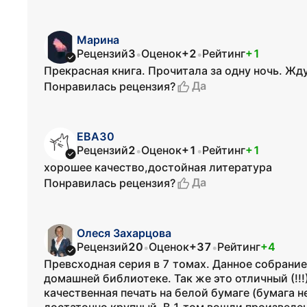
Марина
Рецензий
3
Оценок
+2
Рейтинг
+1
•
•
Прекрасная книга. Прочитала за одну ночь. Жд
Да
Понравилась рецензия?
ЕВА30
Рецензий
2
Оценок
+1
Рейтинг
+1
•
•
хорошее качество,достойная литература
Да
Понравилась рецензия?
Олеся Захарцова
Рецензий
20
Оценок
+37
Рейтинг
+4
•
•
Превсходная серия в 7 томах. Данное собрание
домашней библиотеке. Так же это отличный (!!!
качественная печать на белой бумаге (бумага 