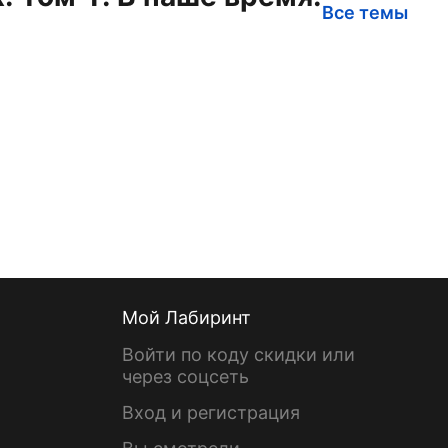
Все темы
Мой Лабиринт
Войти по коду скидки или
через соцсеть
Вход и регистрация