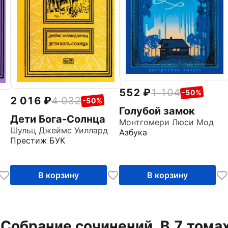
552
1 104
-50%
2 016
4 032
-50%
Голубой замок
Дети Бога-Солнца
Монтгомери Люси Мод
Шульц Джеймс Уиллард
Азбука
Престиж БУК
В корзину
В корзину
"Собрание сочинений. В 7 томах