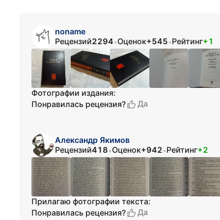
noname
Рецензий
2294
Оценок
+545
Рейтинг
+1
•
•
Фотографии издания:
Да
Понравилась рецензия?
Александр Якимов
Рецензий
418
Оценок
+942
Рейтинг
+2
•
•
Прилагаю фотографии текста:
Да
Понравилась рецензия?