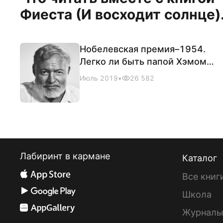
Фиеста (И восходит солнце).
Нобелевская премия–1954.
Легко ли быть папой Хэмом?
К 120-летию Эрнеста
Июль 2019
•
26 582
Хемингуэя
Лабиринт в кармане
Каталог
Все книг
Школа
Журнал