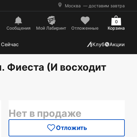
Москва
— доставим завтра
0
Сообщения
Mой Лабиринт
Отложенные
Корзина
 Сейчас
Клуб
Акции
я. Фиеста (И восходит
Нет в продаже
Отложить