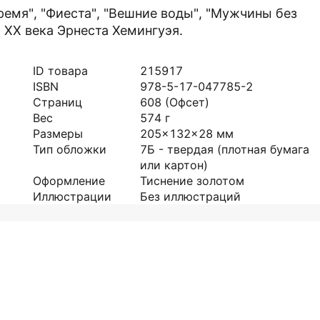
емя", "Фиеста", "Вешние воды", "Мужчины без
XX века Эрнеста Хемингуэя.
ID товара
215917
ISBN
978-5-17-047785-2
Страниц
608
(Офсет)
Вес
574
г
Размеры
205x132x28
мм
Тип обложки
7Б - твердая (плотная бумага
или картон)
Оформление
Тиснение золотом
Иллюстрации
Без иллюстраций