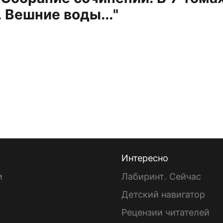
 Вешние воды..."
Интересно
и
Лабиринт. Сейчас
Детский навигатор
ы
Рецензии читателей