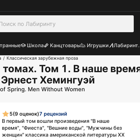
транные
Школа
Канцтовары
Игрушки
Лабиринт.
а
Классическая зарубежная проза
/
 томах. Том 1. В наше врем
: Эрнест Хемингуэй
s of Spring. Men Without Women
5
(9 оценок)
7 рецензий
В первый том вошли произведения "В наше
время", "Фиеста", "Вешние воды", "Мужчины без
женщин" классика американской литературы XX