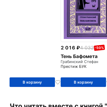
2 016
4 032
-50%
Тень Бафомета
Грабинский Стефан
Престиж БУК
В корзину
В корзину
Что читать вместе с книгой 