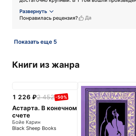
достаточно крупный. В 1 том вошли произведени
Развернуть
Да
Понравилась рецензия?
Показать еще 5
Книги из жанра
1 226
2 452
-50%
Астарта. В конечном
счете
Бойе Карин
Black Sheep Books