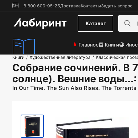
8 800 600-95-25
Доставка
Контакты
Задать вопрос
Каталог
Главное
Книги
Инос
Книги
Художественная литература
Классическая проз
/
/
Собрание сочинений. В 7
солнце). Вешние воды...
In Our Time. The Sun Also Rises. The Torrent