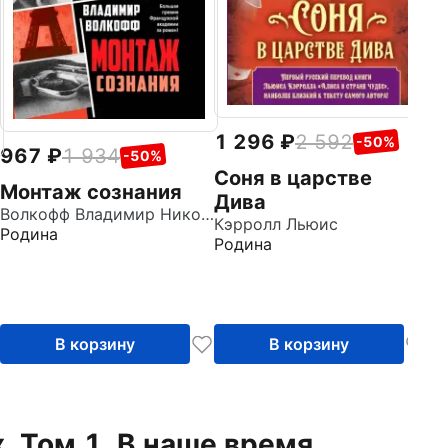
1 296
2 592
-50%
967
1 934
-50%
Соня в царстве
Монтаж сознания
Дива
Волкофф Владимир Николаевич
Кэрролл Льюис
Родина
Родина
В корзину
В корзину
. Том 1. В наше время.