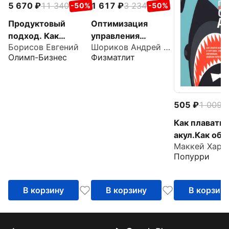
5 670
11 340
1 617
3 234
-50%
-50%
Продуктовый
Оптимизация
подход. Как
управления
Борисов Евгений
Шориков Андрей Федорович
создавать
производственным
Олимп-Бизнес
Физматлит
продукты, которые
и системами.
зарабатывают
Динамические
модели, методы и
алгоритмы
505
1 009
-
Как плавать 
акул.Как обо
Маккей Харв
конкурентов 
Попурри
торговле,
управлении,
мотивации,
В корзину
В корзину
В корзин
ведении
переговоров