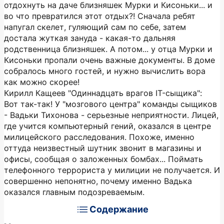
отдохнуть на даче близняшек Мурки и Кисоньки... и
во что превратился этот отдых?! Сначала ребят
напугал скелет, гуляющий сам по себе, затем
достала жуткая зануда - какая-то дальняя
родственница близняшек. А потом... у отца Мурки и
Кисоньки пропали очень важные документы. В доме
собралось много гостей, и нужно вычислить вора
как можно скорее!
Кирилл Кащеев "Одиннадцать врагов IT-сыщика":
Вот так-так! У "мозгового центра" команды сыщиков
- Вадьки Тихонова - серьезные неприятности. Лицей,
где учится компьютерный гений, оказался в центре
милицейского расследования. Похоже, именно
оттуда неизвестный шутник звонит в магазины и
офисы, сообщая о заложенных бомбах... Поймать
телефонного террориста у милиции не получается. И
совершенно непонятно, почему именно Вадька
оказался главным подозреваемым.
Содержание