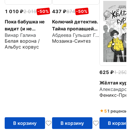
1 010
2 019
437
874
-50%
-50%
Пока бабушка не
Колючий детектив.
видит (и не
Тайна пропавшей
Винар Галина
Абдеева Гульшат Гаязовна
слышит!)
медали
Белая ворона /
Мозаика-Синтез
Альбус корвус
625
1 250
-
Жёлтая курт
Феникс-Прем
5
1 рецензия
В корзину
В корзину
В корзин