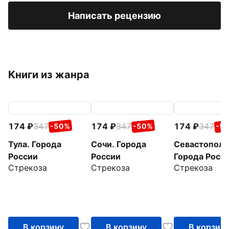
Написать рецензию
Книги из жанра
174
347
174
347
174
347
-50%
-50%
-5
Тула. Города
Сочи. Города
Севастополь
России
России
Города Росс
Стрекоза
Стрекоза
Стрекоза
В корзину
В корзину
В корзин