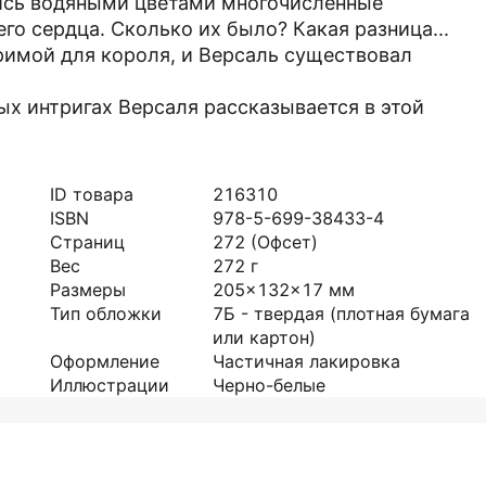
лись водяными цветами многочисленные
го сердца. Сколько их было? Какая разница...
римой для короля, и Версаль существовал
х интригах Версаля рассказывается в этой
ID товара
216310
ISBN
978-5-699-38433-4
Страниц
272
(Офсет)
Вес
272
г
Размеры
205x132x17
мм
Тип обложки
7Б - твердая (плотная бумага
или картон)
Оформление
Частичная лакировка
Иллюстрации
Черно-белые