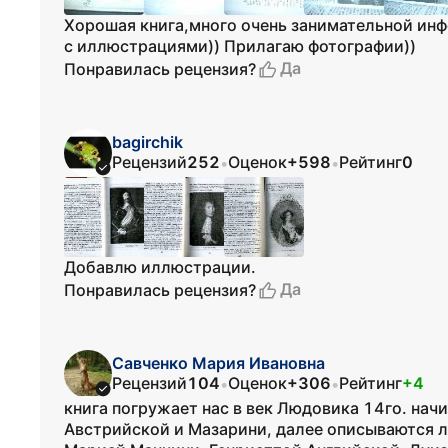
Хорошая книга,много очень занимательной инф
с иллюстрациями)) Прилагаю фотографии))
Да
Понравилась рецензия?
bagirchik
Рецензий
252
Оценок
+598
Рейтинг
0
•
•
Добавлю иллюстрации.
Да
Понравилась рецензия?
Савченко Мария Ивановна
Рецензий
104
Оценок
+306
Рейтинг
+4
•
•
книга погружает нас в век Людовика 14го. нач
Австрийской и Мазарини, далее описываются 