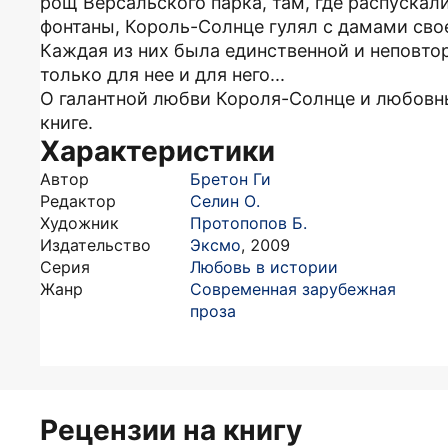
рощ Версальского парка, там, где распуска
фонтаны, Король-Солнце гулял с дамами свое
Каждая из них была единственной и неповто
только для нее и для него...
О галантной любви Короля-Солнце и любовны
книге.
Характеристики
Автор
Бретон Ги
Редактор
Селин О.
Художник
Протопопов Б.
Издательство
Эксмо
,
2009
Серия
Любовь в истории
Жанр
Современная зарубежная
проза
Рецензии на книгу