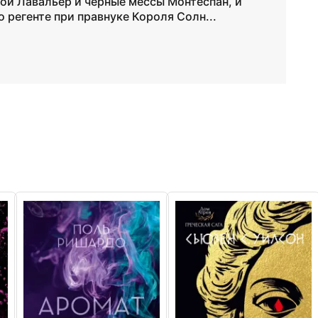
ой Лавальер и черные мессы Монтеспан, и
 регенте при правнуке Короля Солн...