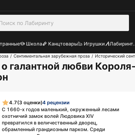
транные
Школа
Канцтовары
Игрушки
Лабиринт.
роза
Сентиментальная зарубежная проза
Исторический сен
/
/
а о галантной любви Корол
он
4.7
(3 оценки)
4 рецензии
С 1660-х годов маленький, окруженный лесами
охотничий замок волей Людовика XIV
превратился в величественный дворец,
обрамленный грандиозным парком. Среди