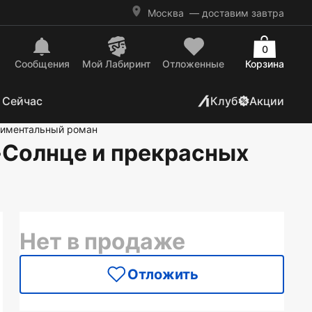
Москва
— доставим завтра
0
Сообщения
Mой Лабиринт
Отложенные
Корзина
 Сейчас
Клуб
Акции
тиментальный роман
я-Солнце и прекрасных
Нет в продаже
Отложить