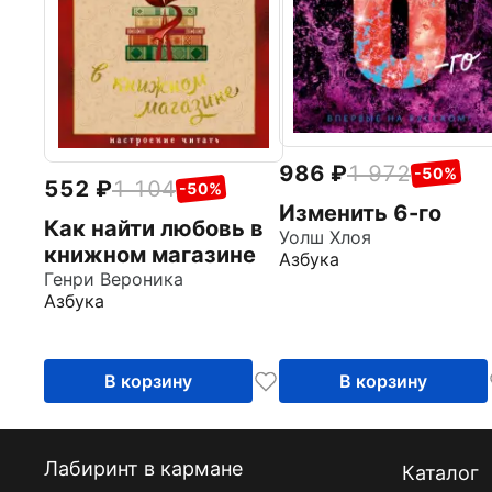
986
1 972
-50%
552
1 104
-50%
Изменить 6-го
Как найти любовь в
Уолш Хлоя
книжном магазине
Азбука
Генри Вероника
Азбука
В корзину
В корзину
Лабиринт в кармане
Каталог