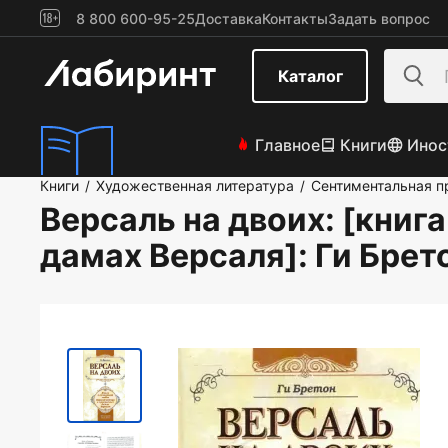
8 800 600-95-25
Доставка
Контакты
Задать вопрос
Каталог
Главное
Книги
Инос
Книги
Художественная литература
Сентиментальная п
/
/
Версаль на двоих: [книг
дамах Версаля]
: Ги Брет