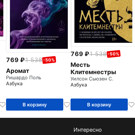
769
1 538
-50%
769
1 538
-50%
Месть
Аромат
Клитемнестры
Ришардо Поль
Уилсон Сьюзен С.
Азбука
Азбука
В корзину
В корзину
Интересно