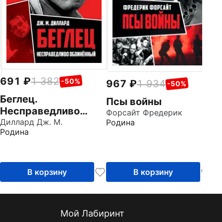
691
1 382
-50%
967
1 934
-50%
Беглец.
Псы войны
Несправедливо
Форсайт Фредерик
обвиненный
Диллард Дж. М.
Родина
Родина
В корзину
В корзину
Мой Лабиринт