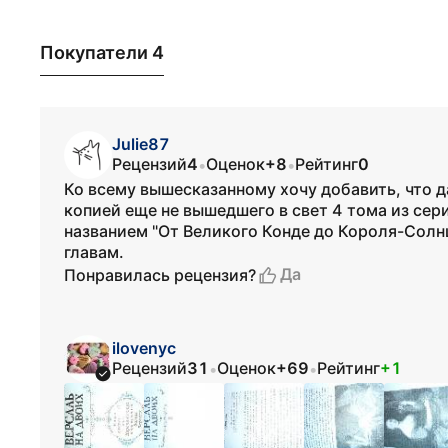
Покупатели 4
Julie87
Рецензий
4
Оценок
+8
Рейтинг
0
•
•
Ко всему вышесказанному хочу добавить, что 
копией еще не вышедшего в свет 4 тома из сер
названием "От Великого Конде до Короля-Солн
главам.
Да
Понравилась рецензия?
ilovenyc
Рецензий
31
Оценок
+69
Рейтинг
+1
•
•