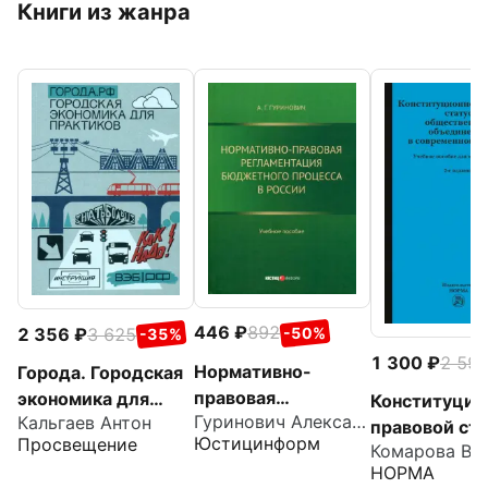
Книги из жанра
446
892
2 356
3 625
-50%
-35%
1 300
2 59
Нормативно-
Города. Городская
правовая
экономика для
Конституцио
Гуринович Александр Георгиевич
Кальгаев Антон
регламентация
практиков
правовой ста
Юстицинформ
Просвещение
бюджетного
общественн
НОРМА
процесса в России.
объединений