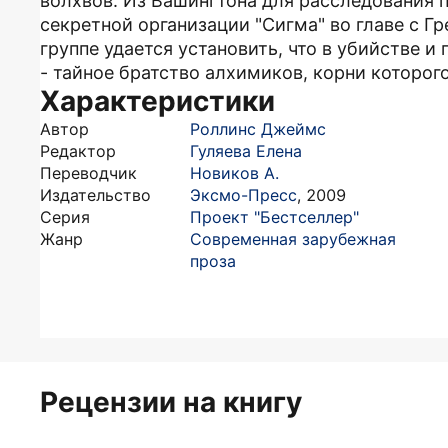
волхвов. Из Вашингтона для расследования п
секретной организации "Сигма" во главе с 
группе удается установить, что в убийстве
- тайное братство алхимиков, корни которого
Характеристики
Автор
Роллинс Джеймс
Редактор
Гуляева Елена
Переводчик
Новиков А.
Издательство
Эксмо-Пресс
,
2009
Серия
Проект "Бестселлер"
Жанр
Современная зарубежная
проза
Рецензии на книгу