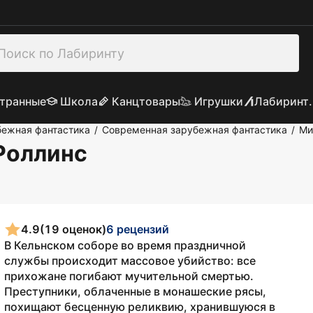
транные
Школа
Канцтовары
Игрушки
Лабиринт.
бежная фантастика
Современная зарубежная фантастика
Ми
/
/
Роллинс
4.9
(19 оценок)
6 рецензий
В Кельнском соборе во время праздничной
службы происходит массовое убийство: все
прихожане погибают мучительной смертью.
Преступники, облаченные в монашеские рясы,
похищают бесценную реликвию, хранившуюся в