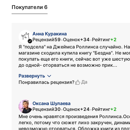
Покупатели 6
Анна Куракина
Рецензий
59
Оценок
+34
Рейтинг
+2
•
•
Я "подсела" на Джеймса Роллинса случайно. На
магазине сходила купила книгу "Бездна". Не мо
покупать еще его книги, сейчас вот уже шестую 
до одной- оторваться не возможно прик...
Развернуть
Да
Понравилась рецензия?
Оксана Шулаева
Рецензий
30
Оценок
+24
Рейтинг
+2
•
•
Мне очень нравятся произведения Роллинса.Ос
легко, потому что сюжет лихо закручен, динам
невозможно оторваться. Обложка книги из пло