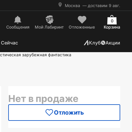
Москва
— доставим 9 авг.
0
Сообщения
Mой Лабиринт
Отложенные
Корзина
 Сейчас
Клуб
Акции
стическая зарубежная фантастика
Нет в продаже
Отложить