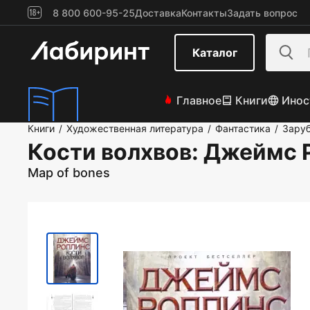
8 800 600-95-25
Доставка
Контакты
Задать вопрос
Каталог
Главное
Книги
Инос
Книги
Художественная литература
Фантастика
Зару
/
/
/
Кости волхвов
: Джеймс 
Map of bones