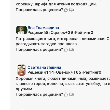
корешку, шрифт для чтения подходящий.
Да
Понравилась рецензия?
Яна Гламаздина
Рецензий
8
Оценок
+29
Рейтинг
0
•
•
Потрясающая книга, интересная, динамичная.С
разгадывать загадки прошлого.
Да
Понравилась рецензия?
Светлана Левина
Рецензий
114
Оценок
+165
Рейтинг
0
•
•
Хорошая книга, сюжет динамичный, развиваетс
главного героя, конечно, вызывают улыбку, но
друзьям.
Да
Понравилась рецензия?