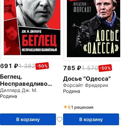
Аз
691
1 382
-50%
785
1 570
-50%
Беглец.
Досье "Одесса"
Несправедливо
Форсайт Фредерик
обвиненный
Диллард Дж. М.
Родина
Родина
5
1 рецензия
В корзину
В корзину