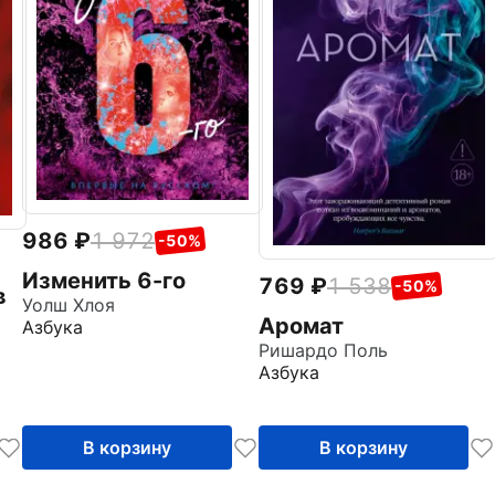
986
1 972
-50%
Изменить 6-го
769
1 538
-50%
в
Уолш Хлоя
Аромат
Азбука
Ришардо Поль
Азбука
В корзину
В корзину