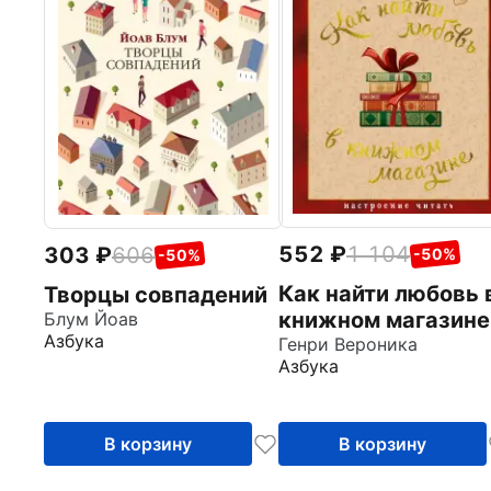
552
1 104
303
606
-50%
-50%
Как найти любовь 
Творцы совпадений
книжном магазине
Блум Йоав
Азбука
Генри Вероника
Азбука
В корзину
В корзину