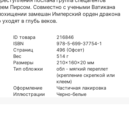
реступления послана группа спецагентов
Греем Пирсом. Совместно с учеными Ватикана
 и похищении замешан Имперский орден дракона
 уходят в глубь веков.
ID товара
216846
ISBN
978-5-699-37754-1
Страниц
496
(Офсет)
Вес
514
г
Размеры
210x160x20
мм
Тип обложки
обл - мягкий переплет
(крепление скрепкой или
клеем)
Оформление
Частичная лакировка
Иллюстрации
Черно-белые