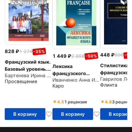
828
1 274
-35%
448
896
-5
1 449
2 898
-50%
Французский язык.
Стилистика
Лексика
Базовый уровень.
французског
французского
Бартенева Ирина Юрьевна
Тетрадь-тренажёр.
языка. Учебн
Иванченко Анна Игоревна
языка. 400
Просвещение
Учебное пособие
Флинта
Каро
упражнений.
для СПО
Комментарии.
Ключи
4.5
1 рецензия
4.8
3 реценз
В корзину
В корзину
В корзин