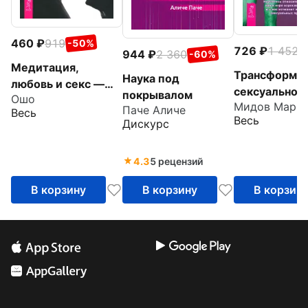
460
919
-50%
726
1 452
-
944
2 360
-60%
Медитация,
Трансформа
Наука под
любовь и секс —
сексуальност
покрывалом
Ошо
танец твоего
Мидов Марк
Философия
Паче Аличе
Весь
существа
Весь
Дискурс
гармоничного
4.3
5 рецензий
В корзину
В корзину
В корзин