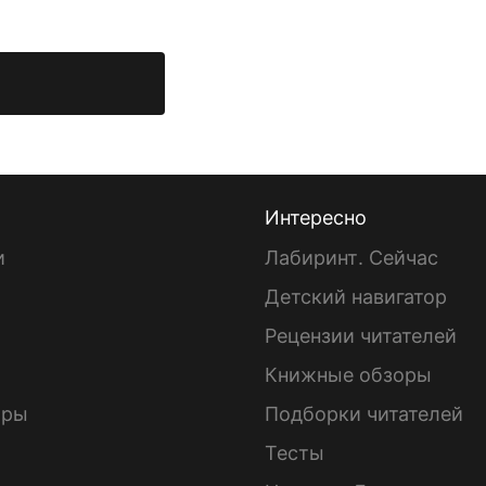
Интересно
и
Лабиринт. Сейчас
Детский навигатор
ы
Рецензии читателей
Книжные обзоры
ары
Подборки читателей
Тесты