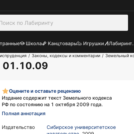
транные
Школа
Канцтовары
Игрушки
Лабиринт.
риспруденция
Законы, кодексы и комментарии
Земельный к
/
/
 01.10.09
Оцените и оставьте рецензию
Издание содержит текст Земельного кодекса
РФ по состоянию на 1 октября 2009 года.
Полная аннотация
Издательство
Сибирское университетское
издательство
,
2009