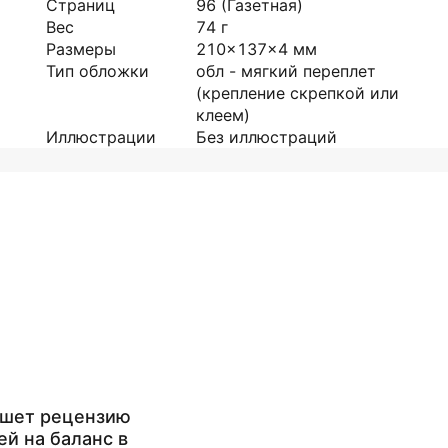
Страниц
96
(Газетная)
Вес
74
г
Размеры
210x137x4
мм
Тип обложки
обл - мягкий переплет
(крепление скрепкой или
клеем)
Иллюстрации
Без иллюстраций
ишет рецензию
ей на баланс в