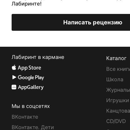
Лабиринте!
Написать рецензию
Лабиринт в кармане
Каталог
Все книг
Школа
Журнал
Игрушки
Мы в соцсетях
Канцтов
ВКонтакте
CD/DVD
ВКонтакте. Дети