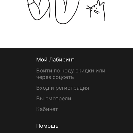
Мой Лабиринт
Войти по коду скидки или
через соцсеть
Вход и регистрация
Вы смотрели
Кабинет
Помощь