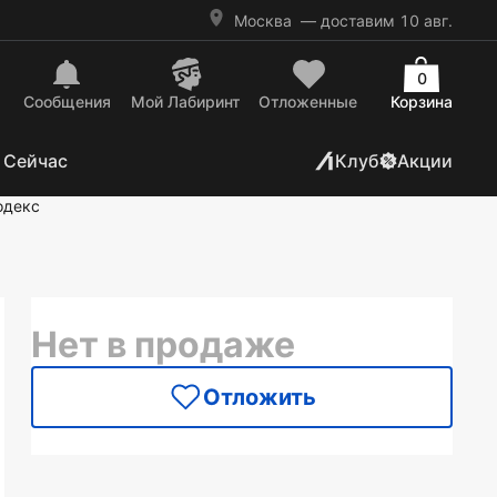
Москва
— доставим 10 авг.
0
Сообщения
Mой Лабиринт
Отложенные
Корзина
 Сейчас
Клуб
Акции
одекс
Нет в продаже
Отложить