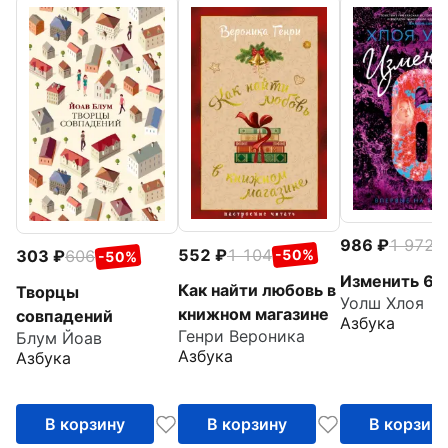
986
1 972
-
552
1 104
303
606
-50%
-50%
Изменить 6-
Как найти любовь в
Творцы
Уолш Хлоя
книжном магазине
совпадений
Азбука
Генри Вероника
Блум Йоав
Азбука
Азбука
В корзину
В корзину
В корзин