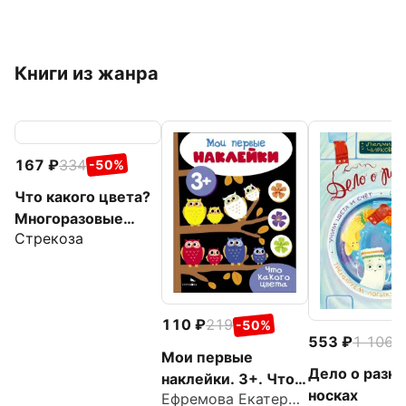
Книги из жанра
167
334
-50%
Что какого цвета?
Многоразовые
Стрекоза
наклейки для
малышей
110
219
-50%
553
1 106
-
Мои первые
Дело о разн
наклейки. 3+. Что
носках
Ефремова Екатерина
какого цвета