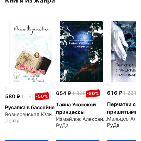
Книги из жанра
616
1 231
654
1 308
-
-50%
580
1 160
-50%
Перчатки с
Тайна Укокской
Русалка в бассейне
пришитыми
принцессы
Вознесенская Юлия Николаевна
Измайлов Александр
пальцами
Лепта
РуДа
РуДа