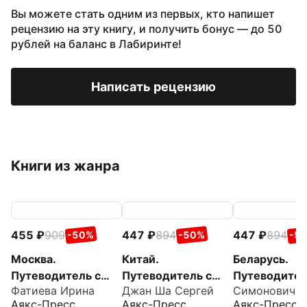
Вы можете стать одним из первых, кто напишет
рецензию на эту книгу, и получить бонус — до 50
рублей на баланс в Лабиринте!
Написать рецензию
Книги из жанра
455
909
447
894
447
894
-50%
-50%
-5
Москва.
Китай.
Беларусь.
Путеводитель с
Путеводитель с
Путеводител
Фатиева Ирина
Джан Ша Сергей
маршрутами
маршрутами +
маршрутами
Аякс-Пресс
Аякс-Пресс
Аякс-Пресс