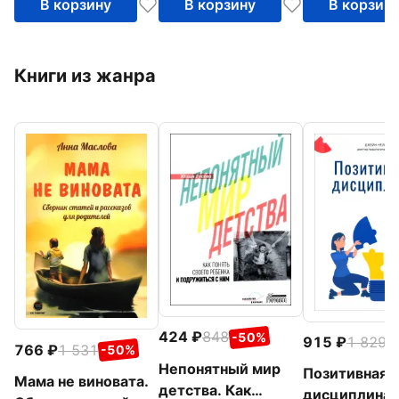
В корзину
В корзину
В корзин
Книги из жанра
424
848
-50%
915
1 829
-
766
1 531
-50%
Непонятный мир
Позитивная
Мама не виновата.
детства. Как
дисциплина.