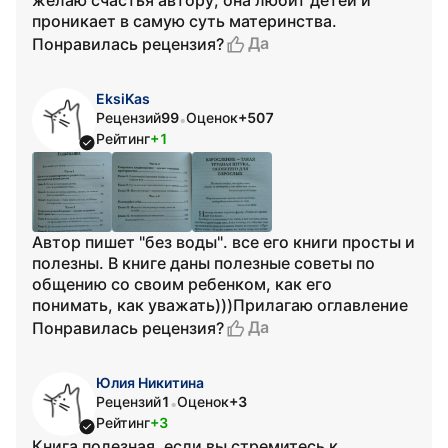
желаю счастья автору, она любит детей и
проникает в самую суть материнства.
Да
Понравилась рецензия?
EksiKas
Рецензий
99
Оценок
+507
•
Рейтинг
+1
Автор пишет "без воды". все его книги просты и
полезны. В книге даны полезные советы по
общению со своим ребенком, как его
понимать, как уважать)))Прилагаю оглавление
Да
Понравилась рецензия?
Юлия Никитина
Рецензий
1
Оценок
+3
•
Рейтинг
+3
Книга полезная, если вы стремитесь к