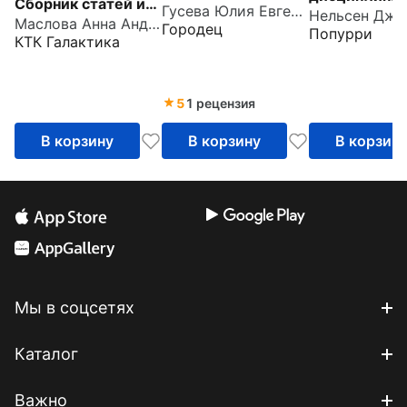
Сборник статей и
Гусева Юлия Евгеньевна
понять своего
Нельсен Дже
помочь детя
Маслова Анна Андреевна
рассказов для
Городец
Попурри
ребенка и
развить
КТК Галактика
родителей
подружиться с ним
сознательнос
ответственн
5
1 рецензия
В корзину
В корзину
В корзин
Мы в соцсетях
Каталог
Важно