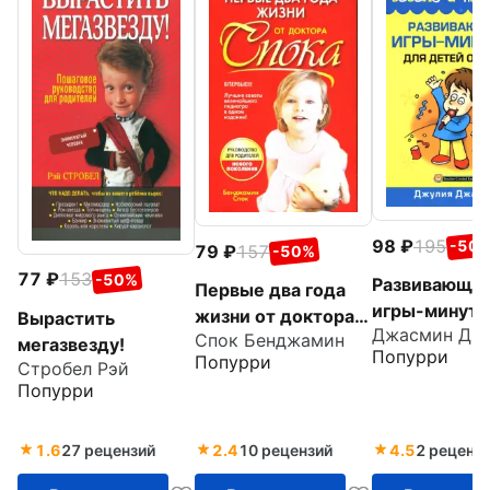
98
195
-50
79
157
-50%
77
153
-50%
Развивающи
Первые два года
игры-минутк
жизни от доктора
Вырастить
Джасмин Дж
детей от 5 л
Спок Бенджамин
Спока
мегазвезду!
Попурри
Попурри
Стробел Рэй
Попурри
1.6
27 рецензий
2.4
10 рецензий
4.5
2 реценз