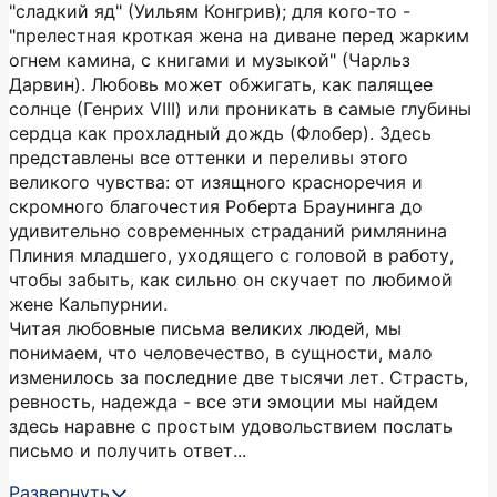
"сладкий яд" (Уильям Конгрив); для кого-то -
"прелестная кроткая жена на диване перед жарким
огнем камина, с книгами и музыкой" (Чарльз
Дарвин). Любовь может обжигать, как палящее
солнце (Генрих VIII) или проникать в самые глубины
сердца как прохладный дождь (Флобер). Здесь
представлены все оттенки и переливы этого
великого чувства: от изящного красноречия и
скромного благочестия Роберта Браунинга до
удивительно современных страданий римлянина
Плиния младшего, уходящего с головой в работу,
чтобы забыть, как сильно он скучает по любимой
жене Кальпурнии.
Читая любовные письма великих людей, мы
понимаем, что человечество, в сущности, мало
изменилось за последние две тысячи лет. Страсть,
ревность, надежда - все эти эмоции мы найдем
здесь наравне с простым удовольствием послать
письмо и получить ответ...
Развернуть