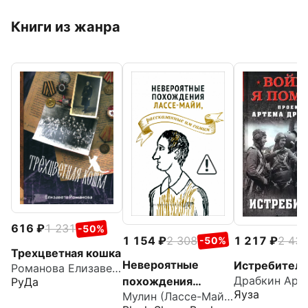
Книги из жанра
616
1 231
-50%
1 154
2 308
1 217
2 43
-50%
Трехцветная кошка
Невероятные
Истребител
Романова Елизавета Сергеевна
похождения
РуДа
Яуза
Мулин (Лассе-Майя) Ларс
Лассе-Майи,