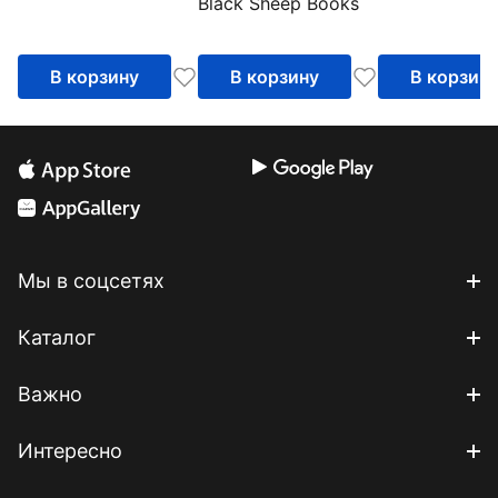
Black Sheep Books
рассказанные им
самим
В корзину
В корзину
В корзин
Мы в соцсетях
Каталог
Важно
Интересно