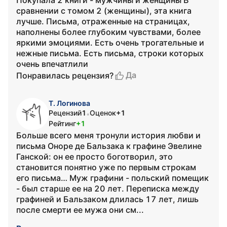
Покупала 2 книги - мужчины и женщины В
сравнении с томом 2 (женщины), эта книга
лучше. Письма, отраженные на страницах,
наполнены более глубоким чувствами, более
яркими эмоциями. Есть очень трогательные и
нежные письма. Есть письма, строки которых
очень впечатлили
Да
Понравилась рецензия?
Т. Логинова
Рецензий
1
Оценок
+1
•
Рейтинг
+1
Больше всего меня тронули история любви и
письма Оноре де Бальзака к графине Эвелине
Ганской: он ее просто боготворил, это
становится понятно уже по первым строкам
его письма… Муж графини - польский помещик
- был старше ее на 20 лет. Переписка между
графиней и Бальзаком длилась 17 лет, лишь
после смерти ее мужа они см...