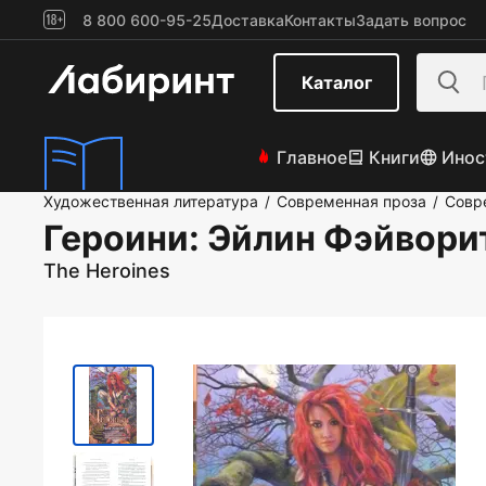
8 800 600-95-25
Доставка
Контакты
Задать вопрос
Каталог
Главное
Книги
Инос
Художественная литература
Современная проза
Совр
/
/
Героини
: Эйлин Фэйвори
The Heroines