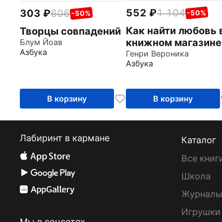
552
1 104
303
606
-50%
-50%
Как найти любовь 
Творцы совпадений
книжном магазине
Блум Йоав
Азбука
Генри Вероника
Азбука
В корзину
В корзину
Лабиринт в кармане
Каталог
Все книг
Школа
Журнал
Игрушки
Мы в соцсетях