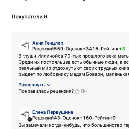
Покупатели 6
Анна Генцлер
Рецензий
559
Оценок
+3415
Рейтинг
+3
•
•
В глуши Иллинойса 70-тых прошлого века мать
Среди их постояльцев есть обычные люди, а е
реальный мир отдохнуть от своих трудных кни
рыдает по любовнику мадам Бовари, маленькая 
Развернуть
Да
Понравилась рецензия?
Елена Первушина
Рецензий
43
Оценок
+160
Рейтинг
0
•
•
Вы замечали когда-нибудь, что большинство г