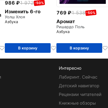
986
1 972
-50%
Изменить 6-го
769
1 538
-50%
в
Уолш Хлоя
Аромат
Азбука
Ришардо Поль
Азбука
В корзину
В корзину
Интересно
и
Лабиринт. Сейчас
Детский навигатор
ы
Рецензии читателей
Книжные обзоры