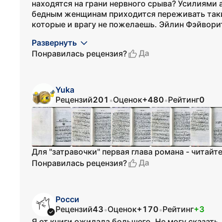
находятся на грани нервного срыва? Усилиями
бедным женщинам приходится переживать таки
которые и врагу не пожелаешь. Эйлин Фэйвори
Развернуть
Да
Понравилась рецензия?
Yuka
Рецензий
201
Оценок
+480
Рейтинг
0
•
•
Для "затравочки" первая глава романа - читайте
Да
Понравилась рецензия?
Росси
Рецензий
43
Оценок
+170
Рейтинг
+3
•
•
Я от книги ожидала большего. Не могу сказать