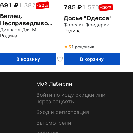
691
1 382
-50%
785
1 570
-50%
Беглец.
Досье "Одесса"
Несправедливо
Форсайт Фредерик
обвиненный
Диллард Дж. М.
Родина
Родина
5
1 рецензия
В корзину
В корзину
Мой Лабиринт
Войти по коду скидки или
через соцсеть
Вход и регистрация
Вы смотрели