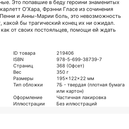
ные. Это попавшие в беду героини знаменитых
карлетт О'Хара, Фрэнни Гласе из сочинения
у Пенни и Анны-Марии боль, это невозможность
, какой бы трагический конец их ни ожидал.
 как от своих постояльцев, помощи ей ждать
ID товара
219406
ISBN
978-5-699-38739-7
Страниц
368
(Офсет)
Вес
350
г
Размеры
195x122x22
мм
Тип обложки
7Б - твердая (плотная бумага
или картон)
Оформление
Частичная лакировка
Иллюстрации
Без иллюстраций