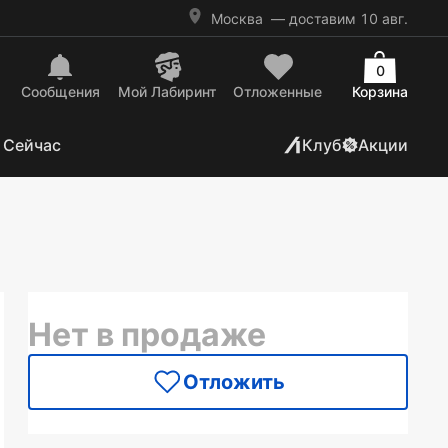
Москва
— доставим 10 авг.
0
Сообщения
Mой Лабиринт
Отложенные
Корзина
 Сейчас
Клуб
Акции
Нет в продаже
Отложить