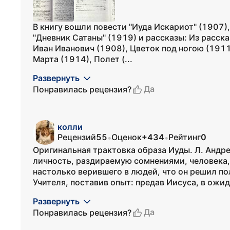
В книгу вошли повести "Иуда Искариот" (1907),
"Дневник Сатаны" (1919) и рассказы: Из расска
Иван Иванович (1908), Цветок под ногою (1911)
Марта (1914), Полет (...
Развернуть
Да
Понравилась рецензия?
колли
Рецензий
55
Оценок
+434
Рейтинг
0
•
•
Оригинальная трактовка образа Иуды. Л. Андр
личность, раздираемую сомнениями, человека
настолько верившего в людей, что он решил п
Учителя, поставив опыт: предав Иисуса, в ожид
Развернуть
Да
Понравилась рецензия?