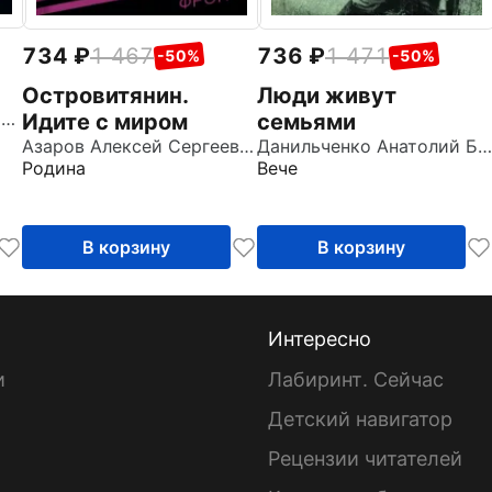
734
1 467
736
1 471
-50%
-50%
Островитянин.
Люди живут
Беляев Владимир Павлович
Идите с миром
семьями
Азаров Алексей Сергеевич
Данильченко Анатолий Борисович
Родина
Вече
В корзину
В корзину
Интересно
и
Лабиринт. Сейчас
Детский навигатор
ы
Рецензии читателей