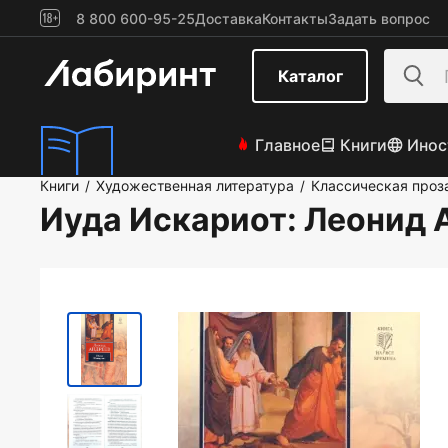
8 800 600-95-25
Доставка
Контакты
Задать вопрос
Каталог
Главное
Книги
Инос
Книги
Художественная литература
Классическая проз
/
/
Иуда Искариот
: Леонид 