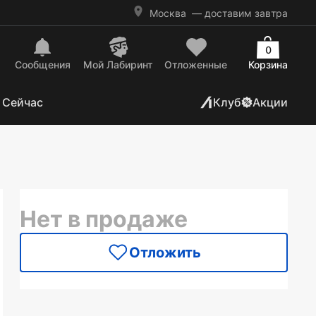
Москва
— доставим завтра
0
Сообщения
Mой Лабиринт
Отложенные
Корзина
 Сейчас
Клуб
Акции
Нет в продаже
Отложить