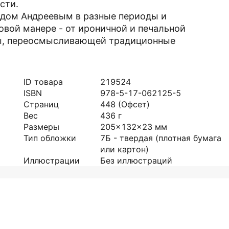
сти.
идом Андреевым в разные периоды и
овой манере - от ироничной и печальной
лы, переосмысливающей традиционные
ID товара
219524
ISBN
978-5-17-062125-5
Страниц
448
(Офсет)
Вес
436
г
Размеры
205x132x23
мм
Тип обложки
7Б - твердая (плотная бумага
или картон)
Иллюстрации
Без иллюстраций