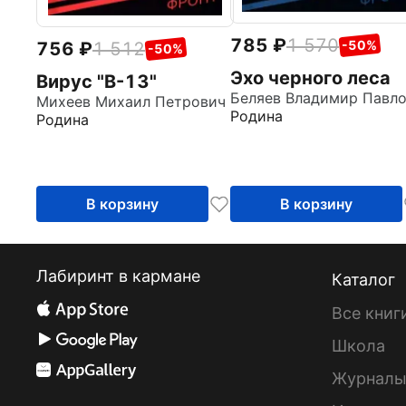
785
1 570
-50%
756
1 512
-50%
Эхо черного леса
Вирус "В-13"
Михеев Михаил Петрович
Родина
Родина
В корзину
В корзину
Лабиринт в кармане
Каталог
Все книг
Школа
Журнал