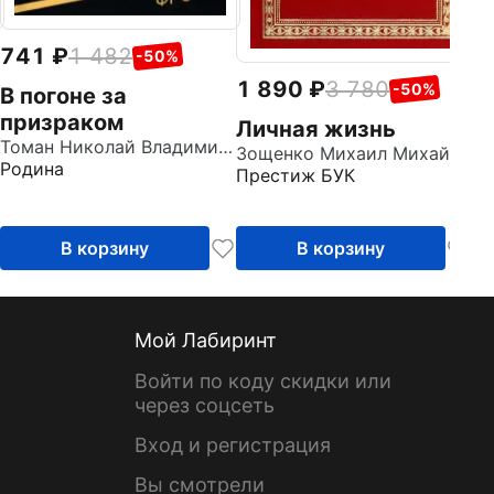
741
1 482
-50%
1 890
3 780
-50%
В погоне за
призраком
Личная жизнь
Томан Николай Владимирович
Зощенко Михаил Михайлович
Родина
Престиж БУК
В корзину
В корзину
Мой Лабиринт
Войти по коду скидки или
через соцсеть
Вход и регистрация
Вы смотрели