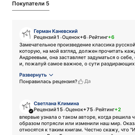
Покупатели 5
Герман Каневский
Рецензий
1
Оценок
+6
Рейтинг
+6
•
•
Замечательное произведение классика русской
которую, на мой взгляд, должен прочитать ка
Андреевым, она заставляет задуматься о себе,
и, пожалуй самое важное, о сути раздирающих
Развернуть
Да
Понравилась рецензия?
Светлана Климина
Рецензий
15
Оценок
+75
Рейтинг
+2
•
•
впервые узнала о таком авторе, когда решила 
образом потрясли или изменили наш мир. Оказа
относятся к таким книгам. Честно скажу, что "