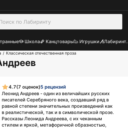
транные
Школа
Канцтовары
Игрушки
Лабиринт.
а
Классическая отечественная проза
/
Андреев
4.7
(7 оценок)
5 рецензий
Леонид Андреев - один из величайших русских
писателей Серебряного века, создавший ряд в
равной степени значительных произведений как
в реалистической, так и в символической прозе.
Рассказы Леонида Андреева, с их чеканным
стилем и яркой, метафоричной образностью,