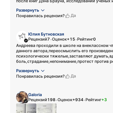
после книг Дэна Брауна, исследований ученых и 
Развернуть
Да
Понравилась рецензия?
Юлия Бутновская
Рецензий
7
Оценок
+15
Рейтинг
0
•
•
Андреева проходили в школе на внеклассном чт
данного автора,переосмыслить его произведен
психологически тяжелые,заставляют думать,вд
боль,страдание,непонимание,протест против р
Развернуть
Да
Понравилась рецензия?
Galoria
Рецензий
198
Оценок
+934
Рейтинг
+3
•
•