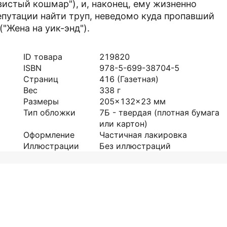
стый кошмар"), и, наконец, ему жизненно
путации найти труп, неведомо куда пропавший
"Жена на уик-энд").
ID товара
219820
ISBN
978-5-699-38704-5
Страниц
416
(Газетная)
Вес
338
г
Размеры
205x132x23
мм
Тип обложки
7Б - твердая (плотная бумага
или картон)
Оформление
Частичная лакировка
Иллюстрации
Без иллюстраций