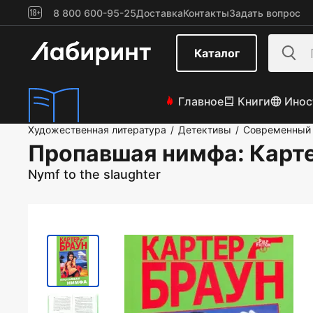
8 800 600-95-25
Доставка
Контакты
Задать вопрос
Каталог
Главное
Книги
Инос
Художественная литература
Детективы
Современный 
/
/
Пропавшая нимфа
: Карт
Nymf to the slaughter