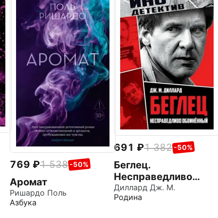
691
1 382
-50%
769
1 538
Беглец.
-50%
Несправедливо
Аромат
обвиненный
Диллард Дж. М.
Ришардо Поль
Родина
Азбука