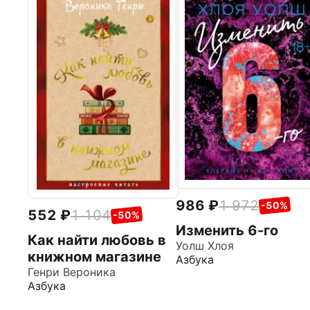
986
1 972
-50%
552
1 104
-50%
Изменить 6-го
Как найти любовь в
Уолш Хлоя
книжном магазине
Азбука
Генри Вероника
Азбука