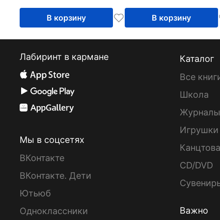
В корзину
В корзину
Лабиринт в кармане
Каталог
Все книг
Школа
Журнал
Игрушки
Мы в соцсетях
Канцтов
ВКонтакте
CD/DVD
ВКонтакте. Дети
Сувенир
Ютьюб
Важно
Одноклассники