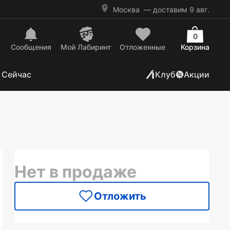
Москва
— доставим 9 авг.
0
Сообщения
Mой Лабиринт
Отложенные
Корзина
 Сейчас
Клуб
Акции
Нет в продаже
Отложить