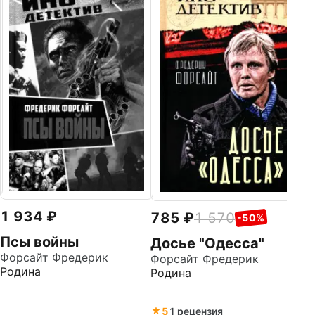
6
Н
Ли
Аз
1 934
785
1 570
-50%
Псы войны
Досье "Одесса"
Форсайт Фредерик
Форсайт Фредерик
Родина
Родина
5
1 рецензия