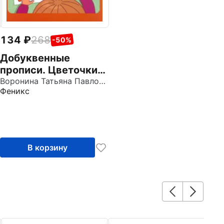
134
268
-50%
Добуквенные
прописи. Цветочки,
пчелки, бабочки
Воронина Татьяна Павловна
Феникс
В корзину