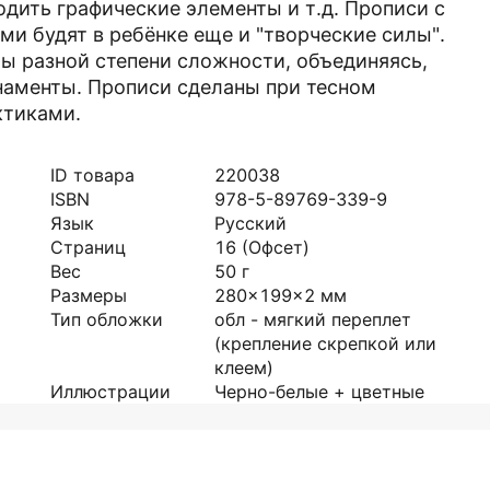
одить графические элементы и т.д. Прописи с
и будят в ребёнке еще и "творческие силы".
ты разной степени сложности, объединяясь,
аменты. Прописи сделаны при тесном
ктиками.
ID товара
220038
ISBN
978-5-89769-339-9
Язык
Русский
Страниц
16
(Офсет)
Вес
50
г
Размеры
280x199x2
мм
Тип обложки
обл - мягкий переплет
(крепление скрепкой или
клеем)
Иллюстрации
Черно-белые + цветные