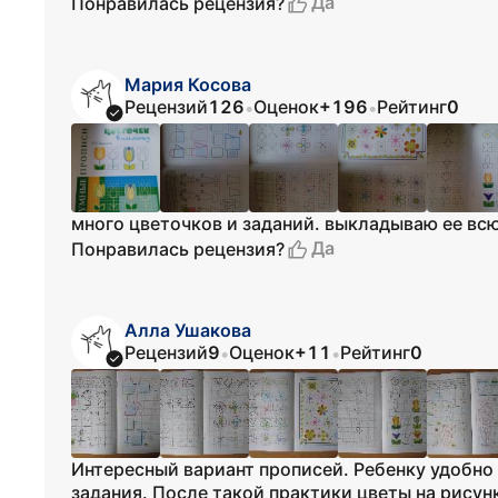
Да
Понравилась рецензия?
Мария Косова
Рецензий
126
Оценок
+196
Рейтинг
0
•
•
много цветочков и заданий. выкладываю ее всю
Да
Понравилась рецензия?
Алла Ушакова
Рецензий
9
Оценок
+11
Рейтинг
0
•
•
Интересный вариант прописей. Ребенку удобно 
задания. После такой практики цветы на рисун