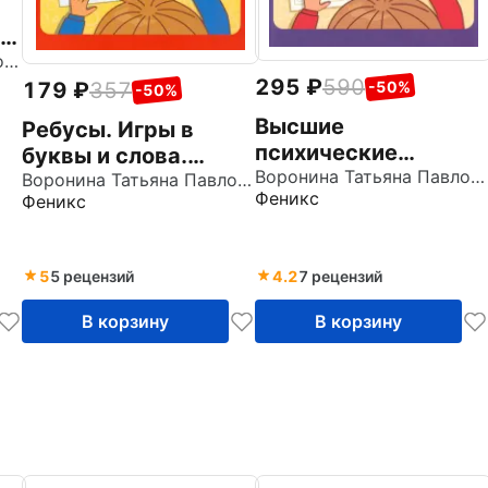
ку
.
Воронина Татьяна Павловна
295
590
С
-50%
179
357
-50%
Высшие
Ребусы. Игры в
психические
буквы и слова.
функции. Развиваем
Воронина Татьяна Павловна
Гимнастика для ума
Воронина Татьяна Павловна
Феникс
Феникс
волю, внимание,
память,
воображение,
5
5 рецензий
4.2
7 рецензий
мышление у
дошкольников
В корзину
В корзину