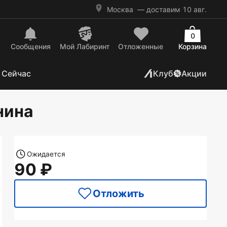
Москва
— доставим 10 авг.
0
Сообщения
Mой Лабиринт
Отложенные
Корзина
 Сейчас
Клуб
Акции
нина
Ожидается
90
Отложить