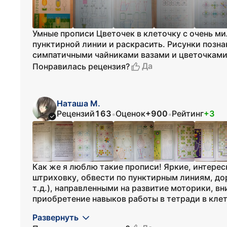
Умные прописи Цветочек в клеточку с очень м
пунктирной линии и раскрасить. Рисунки позн
симпатичными чайниками вазами и цветочками
Да
Понравилась рецензия?
Наташа М.
Рецензий
163
Оценок
+900
Рейтинг
+3
•
•
Как же я люблю такие прописи! Яркие, интерес
штриховку, обвести по пунктирным линиям, до
т.д.), направленными на развитие моторики, в
приобретение навыков работы в тетради в клетк
Развернуть