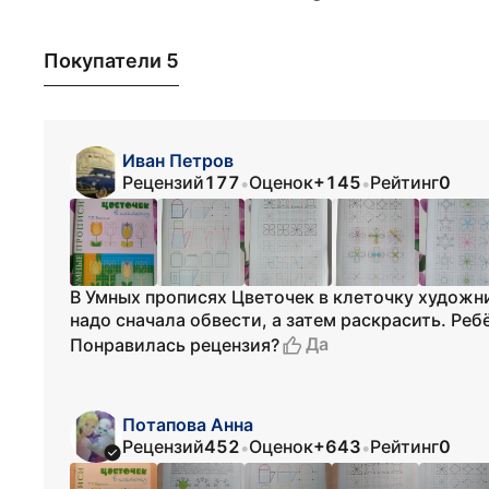
Покупатели 5
Иван Петров
Рецензий
177
Оценок
+145
Рейтинг
0
•
•
В Умных прописях Цветочек в клеточку художн
надо сначала обвести, а затем раскрасить. Ре
Да
Понравилась рецензия?
Потапова Анна
Рецензий
452
Оценок
+643
Рейтинг
0
•
•