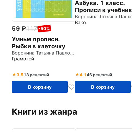
Азбука. 1 класс.
Прописи к учебни
В.Г. Горецкого и др
Вако
В 4-х частях. ФГО
59
117
-50%
Умные прописи.
Рыбки в клеточку
Воронина Татьяна Павловна
Грамотей
3.5
13 рецензий
4.1
46 рецензий
В корзину
В корзину
Книги из жанра