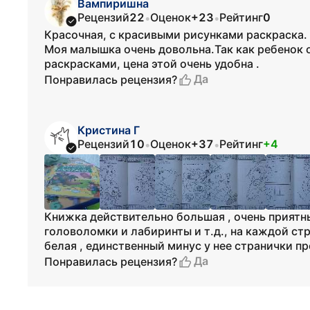
Вампиришна
Рецензий
22
Оценок
+23
Рейтинг
0
•
•
Красочная, с красивыми рисунками раскраска.
Моя малышка очень довольна.Так как ребенок 
раскрасками, цена этой очень удобна .
Да
Понравилась рецензия?
Кристина Г
Рецензий
10
Оценок
+37
Рейтинг
+4
•
•
Книжка действительно большая , очень приятн
головоломки и лабиринты и т.д., на каждой ст
белая , единственный минус у нее странички п
Да
Понравилась рецензия?