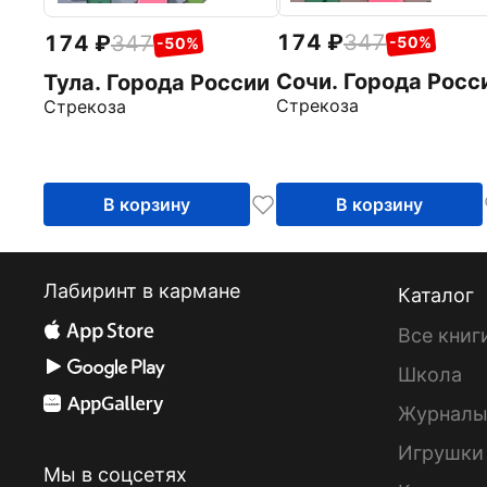
174
347
174
347
-50%
-50%
Сочи. Города Росс
Тула. Города России
Стрекоза
Стрекоза
В корзину
В корзину
Лабиринт в кармане
Каталог
Все книг
Школа
Журнал
Игрушки
Мы в соцсетях