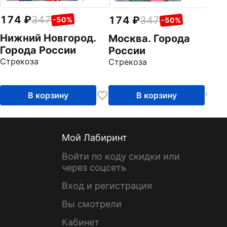
174
347
174
347
-50%
-50%
Нижний Новгород.
Москва. Города
Города России
России
Стрекоза
Стрекоза
В корзину
В корзину
Мой Лабиринт
Войти по коду скидки или
через соцсеть
Вход и регистрация
Вы смотрели
Кабинет