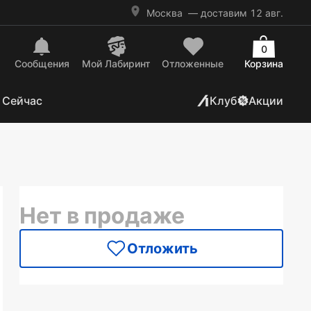
Москва
— доставим 12 авг.
0
Сообщения
Mой Лабиринт
Отложенные
Корзина
 Сейчас
Клуб
Акции
Нет в продаже
Отложить