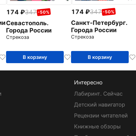
174
347
174
347
-50%
-50%
ии
Санкт-Петербург.
Севастополь.
Города России
Города России
Стрекоза
Стрекоза
В корзину
В корзину
Интересно
и
Лабиринт. Сейчас
Детский навигатор
ы
Рецензии читателей
Книжные обзоры