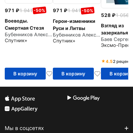
971
1 941
971
1 941
-50%
-50%
528
1 056
-
Воеводы.
Герои-изменники
Взгляд из
Смертная Стезя
Руси и Литвы
зазеркалья
Бубенников Александр Николаевич
Бубенников Александр Николаевич
Спутник+
Спутник+
Эксмо-Пресс
4.5
2 реценз
В корзину
В корзину
В корзин
Мы в соцсетях