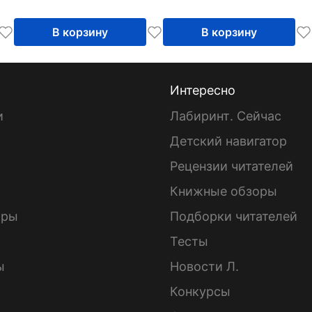
Контрольные
работы
В корзину
В корзину
Интересно
и
Лабиринт. Сейчас
Детский навигатор
ы
Рецензии читателей
Книжные обзоры
ары
Подборки читателей
Тесты
ы
Новости Л.
Конкурсы