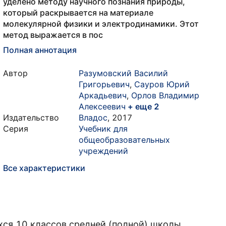
уделено методу научного познания природы,
который раскрывается на материале
молекулярной физики и электродинамики. Этот
метод выражается в пос
Полная аннотация
Автор
Разумовский Василий
Григорьевич
,
Сауров Юрий
Аркадьевич
,
Орлов Владимир
Алексеевич
+ еще 2
Издательство
Владос
,
2017
Серия
Учебник для
общеобразовательных
учреждений
Все характеристики
хся 10 классов средней (полной) школы