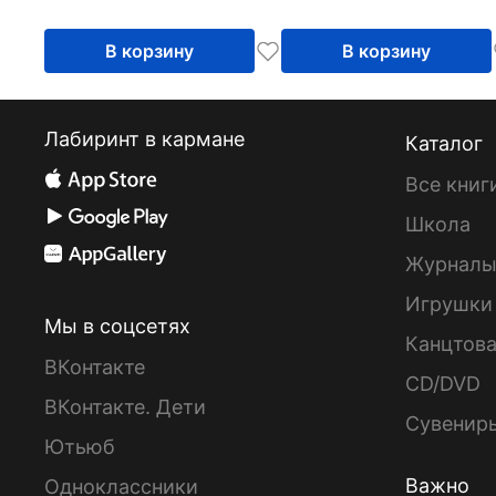
пособие
уровень. Учебное
пособие
В корзину
В корзину
Лабиринт в кармане
Каталог
Все книг
Школа
Журнал
Игрушки
Мы в соцсетях
Канцтов
ВКонтакте
CD/DVD
ВКонтакте. Дети
Сувенир
Ютьюб
Важно
Одноклассники