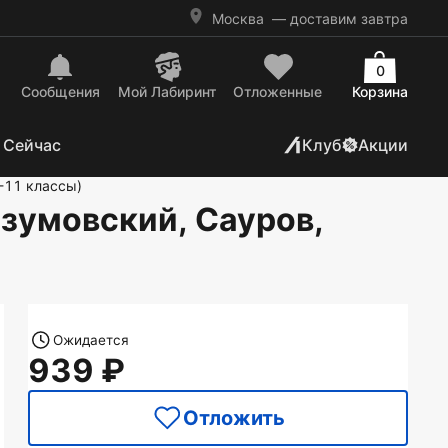
Москва
— доставим завтра
0
Сообщения
Mой Лабиринт
Отложенные
Корзина
 Сейчас
Клуб
Акции
-11 классы)
азумовский, Сауров,
Ожидается
939
Отложить