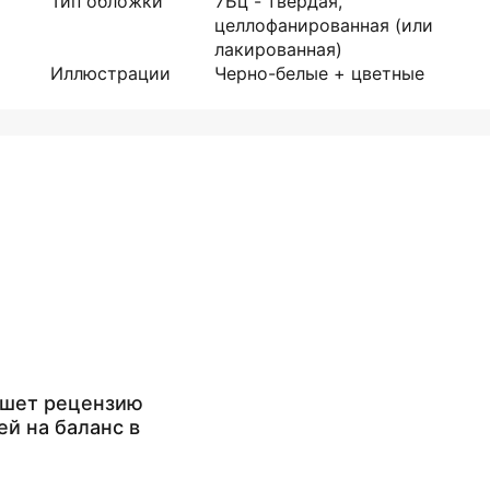
Тип обложки
7Бц - твердая,
целлофанированная (или
лакированная)
Иллюстрации
Черно-белые + цветные
ишет рецензию
ей на баланс в