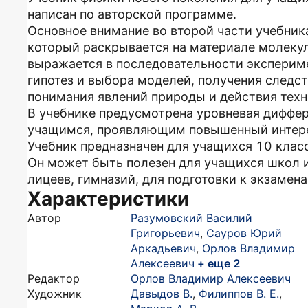
написан по авторской программе.
Основное внимание во второй части учебник
который раскрывается на материале молеку
выражается в последовательности экспериме
гипотез и выбора моделей, получения следст
понимания явлений природы и действия техн
В учебнике предусмотрена уровневая диффер
учащимся, проявляющим повышенный интерес
Учебник предназначен для учащихся 10 клас
Он может быть полезен для учащихся школ и
лицеев, гимназий, для подготовки к экзамен
Характеристики
Автор
Разумовский Василий
Григорьевич
,
Сауров Юрий
Аркадьевич
,
Орлов Владимир
Алексеевич
+ еще 2
Редактор
Орлов Владимир Алексеевич
Художник
Давыдов В.
,
Филиппов В. Е.
,