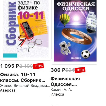
2
К
з
д
Ил
1 095
2 190
-50%
386
594
-35%
Физика. 10-11
Физическая
классы. Сборник
Одиссея.
задач
Жилко Виталий Владимирович
Увлекательные
Камин А. А.
Аверсэв
Илекса
задачи по физике