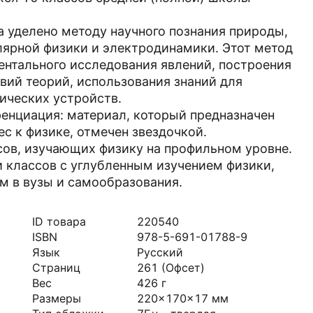
а уделено методу научного познания природы,
лярной физики и электродинамики. Этот метод
нтального исследования явлений, построения
вий теорий, использования знаний для
ических устройств.
енциация: материал, который предназначен
 к физике, отмечен звездочкой.
сов, изучающих физику на профильном уровне.
 классов с углубленным изучением физики,
ам в вузы и самообразования.
ID товара
220540
ISBN
978-5-691-01788-9
Язык
Русский
Страниц
261
(Офсет)
Вес
426
г
Размеры
220x170x17
мм