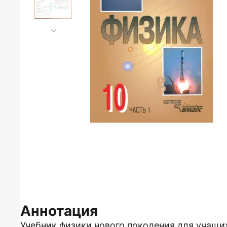
Аннотация
Учебник физики нового поколения для учащи