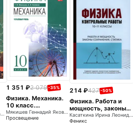
1 351
2 079
-35%
214
427
-50%
Физика. Механика.
Физика. Работа и
10 класс.
мощность, законы
Углублённый
Мякишев Геннадий Яковлевич
Мякишев Геннадий Яковлевич
сохранения,
Касаткина Ирина Леонидовна
Просвещение
уровень. Учебное
Феникс
0
статика. 10-11
пособие
й
классы.