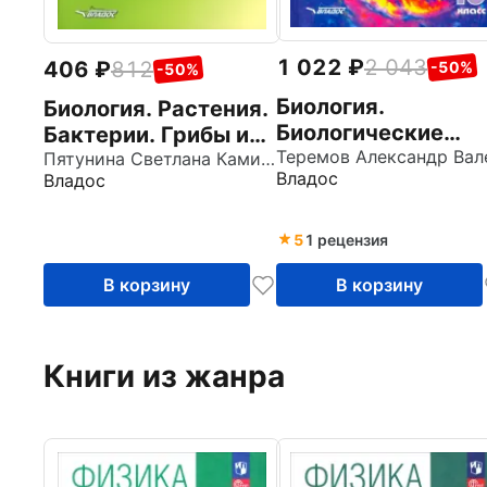
1 022
2 043
406
812
-50%
-50%
Биология.
Биология. Растения.
Биологические
Бактерии. Грибы и
системы и
лишайники. 7 класс.
Пятунина Светлана Камильевна
Владос
Владос
процессы. 10 клас
Рабочая тетрадь.
Учебник. Базовый
ФГОС
уровень. ФГОС
5
1 рецензия
В корзину
В корзину
Книги из жанра