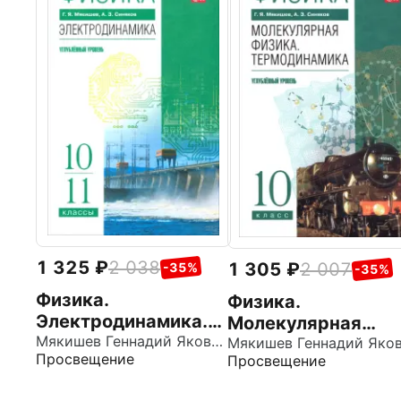
1 325
2 038
1 305
2 007
-35%
-35%
Физика.
Физика.
Электродинамика.
Молекулярная
10-11 классы.
Мякишев Геннадий Яковлевич
физика.
Просвещение
Просвещение
Углублённый
Термодинамика. 1
уровень. Учебное
класс. Углублённы