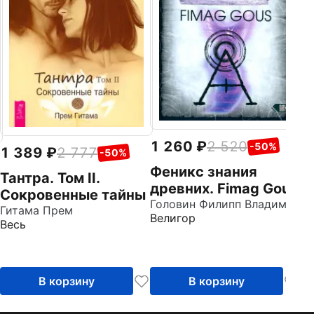
н
Ка
Ве
р
э
п
1 260
2 520
-50%
1 389
2 777
-50%
Феникс знания
Тантра. Том II.
древних. Fimag Gous
Сокровенные тайны
Головин Филипп Владимирович
Гитама Прем
Велигор
Весь
В корзину
В корзину