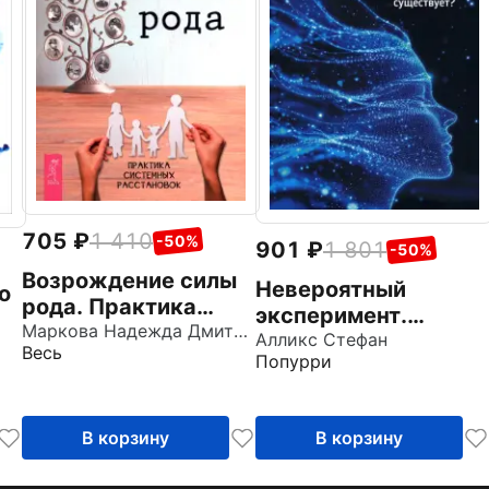
705
1 410
-50%
901
1 801
-50%
Возрождение силы
Невероятный
о
рода. Практика
эксперимент.
системных
Маркова Надежда Дмитриевна
Загробная жизнь
Алликс Стефан
Весь
расстановок
Попурри
существует?
В корзину
В корзину