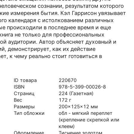
человеческом сознании, результатом которого
окие измерения бытия. Кэл Гаррисон увязывает
ого календаря с истолкованием различных
ые происходили в последнее время и еще
книга не только для профессиональных
кой аудитории. Автор объясняет духовный и
й, демонстрирует, как их действие
т, к чему реально стоит готовиться в
ID товара
220670
ISBN
978-5-399-00026-8
Страниц
224
(Газетная)
Вес
172
г
Размеры
200x125x12
мм
Тип обложки
обл - мягкий переплет
(крепление скрепкой или
клеем)
Оформление
Тиснение золотом