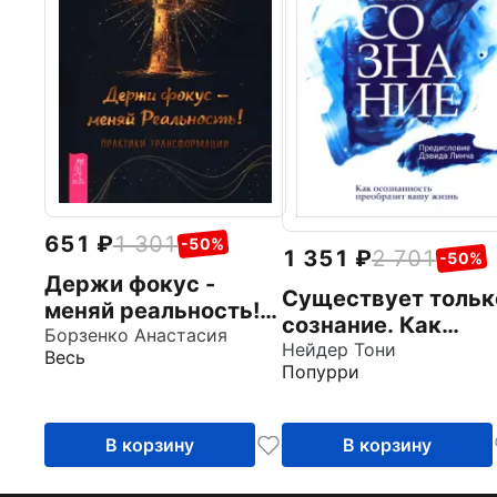
651
1 301
-50%
1 351
2 701
-50%
Держи фокус -
Существует тольк
меняй реальность!
сознание. Как
Практики
Борзенко Анастасия
осознанность
Нейдер Тони
Весь
трансформации
Попурри
преобразит вашу
жизнь
В корзину
В корзину