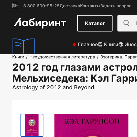
8 800 600-95-25
Доставка
Контакты
Задать вопрос
Каталог
Главное
Книги
Инос
Книги
Нехудожественная литература
Эзотерика. Пара
/
/
2012 год глазами астро
Мельхиседека
: Кэл Гар
Astrology of 2012 and Beyond