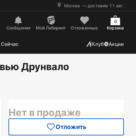
Москва
— доставим 11 авг.
0
Сообщения
Mой Лабиринт
Отложенные
Корзина
 Сейчас
Клуб
Акции
рвью Друнвало
Нет в продаже
Отложить