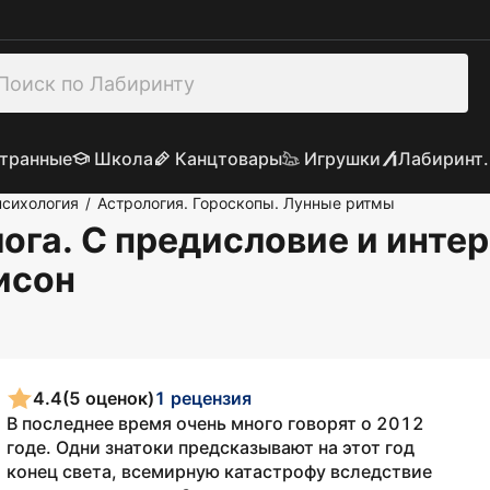
транные
Школа
Канцтовары
Игрушки
Лабиринт.
психология
Астрология. Гороскопы. Лунные ритмы
/
лога. С предисловие и инте
рисон
4.4
(5 оценок)
1 рецензия
В последнее время очень много говорят о 2012
годе. Одни знатоки предсказывают на этот год
конец света, всемирную катастрофу вследствие