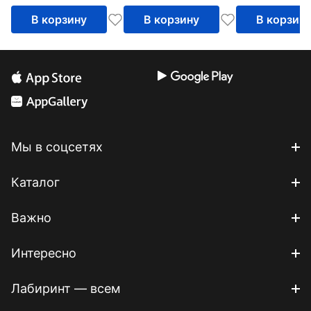
тенденции и
конференций
В корзину
В корзину
В корзин
перспективы
Мы в соцсетях
Каталог
Важно
Интересно
Лабиринт — всем