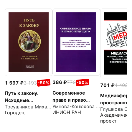
386
772
1 597
3 193
-50%
-50%
701
1 402
-
Современное
Путь к закону.
Медиасфера 
право и право
Исходные
пространств
Умнова-Конюхова Ирина Анатольевна
Треушников Михаил Константинович
будущего.
документы,
развития пр
ИНИОН РАН
Городец
Приоритеты
пояснительные
Академическ
культуры в
проект
правового
записки,
современной
регулирования,
материалы
России