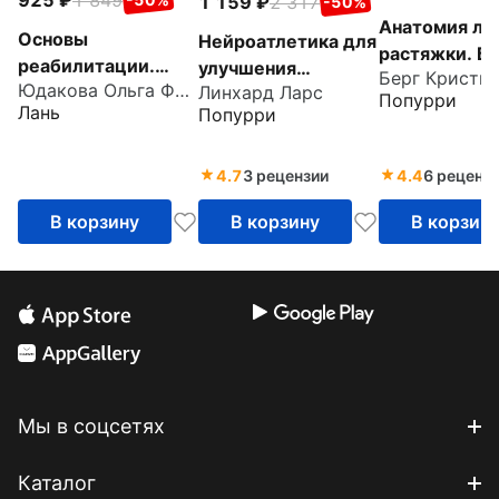
1 159
2 317
-50%
Анатомия ле
Основы
Нейроатлетика для
растяжки. Б
реабилитации.
улучшения
Берг Кристи
избавление о
Юдакова Ольга Федоровна
Общий массаж.
Линхард Ларс
спортивных
Попурри
и профилакт
Лань
Попурри
Учебное пособие
результатов.
травм
для СПО
Тренировка
начинается в мозге
4.7
3 рецензии
4.4
6 реценз
В корзину
В корзину
В корзин
Мы в соцсетях
Каталог