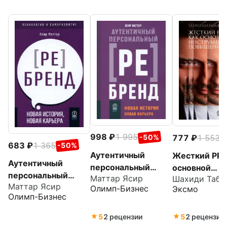
998
1 995
777
1 553
-50%
-
683
1 365
-50%
Аутентичный
Жесткий PR 
Аутентичный
персональный
основной
персональный
Маттар Ясир
Шахиди Табр
ребрендинг. Новая
инструмент
Маттар Ясир
ребренд. Новая
Олимп-Бизнес
Эксмо
история, новая
повышения 
Олимп-Бизнес
история, новая
карьера
карьера
5
2 рецензии
5
2 рецензии