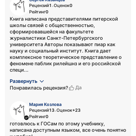
Рецензий
1
Оценок
0
•
Рейтинг
0
Книга написана представителями питерской
школы связей с общественностью,
сформировавшейся на факультете
журналистики Санкт-Петербургского
университета Авторы показывают пиар как
науку и социальный институт. Книга дает
комплексное теоретическое представление о
феномене паблик рилейшнз и его российской
специ...
Развернуть
Да
Понравилась рецензия?
Мария Козлова
Рецензий
13
Оценок
+23
•
Рейтинг
0
готовлюсь к ГОСам по этому учебнику,
написана доступным языком, все очень понятно