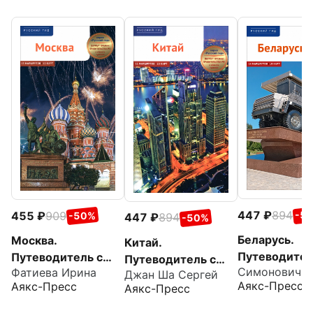
447
894
455
909
-5
-50%
447
894
-50%
Беларусь.
Москва.
Китай.
Путеводител
Путеводитель с
Путеводитель с
Фатиева Ирина
маршрутами
маршрутами
Джан Ша Сергей
маршрутами +
Аякс-Пресс
Аякс-Пресс
Аякс-Пресс
карта